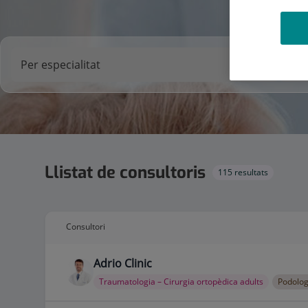
Llistat de consultoris
115 resultats
Consultori
Adrio Clinic
Traumatologia – Cirurgia ortopèdica adults
Podolog