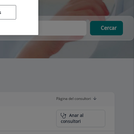
s
Cercar
Pàgina del consultori
Anar al
consultori