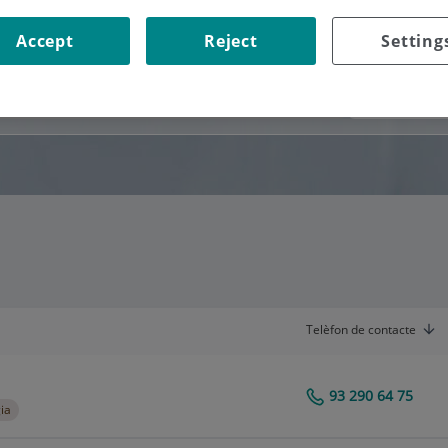
Accept
Reject
Setting
Consultori
Telèfon de contacte
93 290 64 75
Centro Médico Teknon
ia