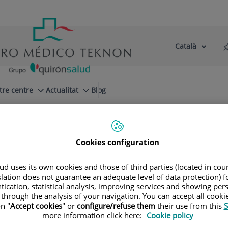
Català
Selector
Llenguatge
d'idioma
Actiu
tre centre
Actualitat
Blog
Cookies configuration
d uses its own cookies and those of third parties (located in co
slation does not guarantee an adequate level of data protection) f
Especialitats
tication, statistical analysis, improving services and showing per
 through the analysis of your navigation. You can accept all cooki
n "
Accept cookies
" or
configure/refuse them
their use from this
S
la teva pròxima cita amb els nostres millors espec
more information click here:
Cookie policy