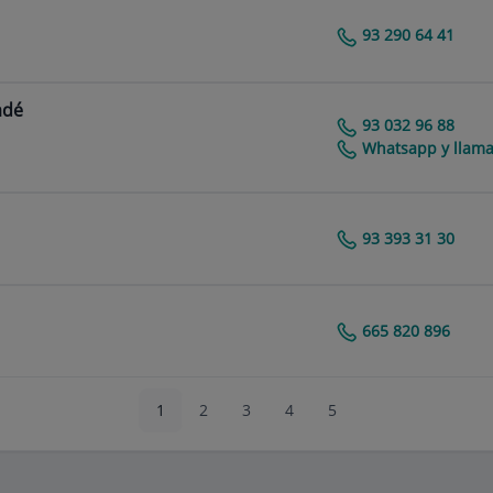
93 290 64 41
Centro Médico Teknon
adé
93 032 96 88
Centro Médico Teknon
Whatsapp y llama
93 393 31 30
Centro Médico Teknon
665 820 896
Centro Médico Teknon
1
2
3
4
5