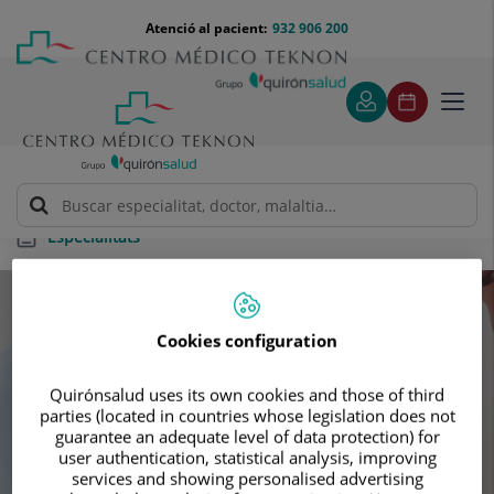
Saltar al contingut
Saltar
Menú
Atenció al pacient:
932 906 200
Select
al
teléfono
d'idi
contingut
cabecera
Toggl
navig
Especialitats
Especialitats
Cookies configuration
Cerca la teva pròxima cita amb els
Quirónsalud uses its own cookies and those of third
nostres millors especialista
parties (located in countries whose legislation does not
guarantee an adequate level of data protection) for
user authentication, statistical analysis, improving
services and showing personalised advertising