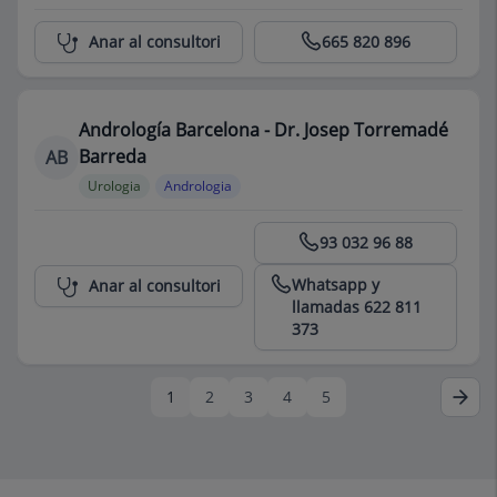
Centro Médico Teknon
Anar al consultori
665 820 896
Andrología Barcelona - Dr. Josep Torremadé
Barreda
AB
Urologia
Andrologia
Centro Médico Teknon
93 032 96 88
Whatsapp y
Anar al consultori
llamadas 622 811
373
1
2
3
4
5