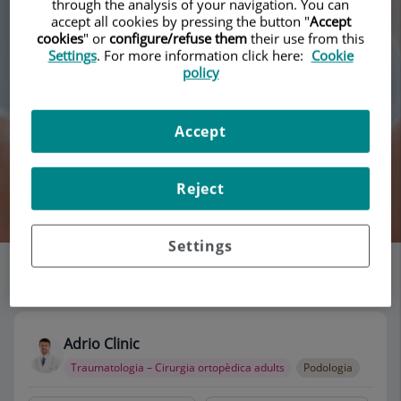
through the analysis of your navigation. You can
accept all cookies by pressing the button "
Accept
cookies
" or
configure/refuse them
their use from this
Settings
. For more information click here:
Cookie
policy
Accept
Reject
Cercar
Settings
Llistat de consultoris
118 resultats
Adrio Clinic
Traumatologia – Cirurgia ortopèdica adults
Podologia