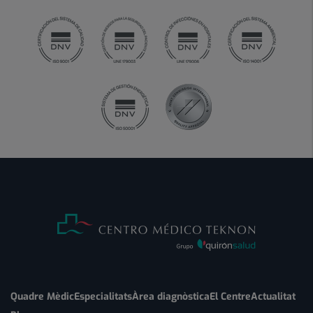
Quadre Mèdic
Especialitats
Àrea diagnòstica
El Centre
Actualitat