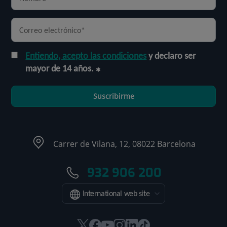
Entiendo, acepto las condiciones
y declaro ser
mayor de 14 años.
Suscribirme
Carrer de Vilana, 12, 08022 Barcelona
932 906 200
International web site
Este
Este
Este
Este
Este
Enlace