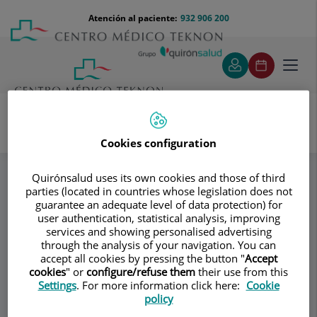
Saltar al contenido
Saltar
Menú
Atención al paciente:
932 906 200
Select
al
teléfono
de
contenido
cabecera
idiom
Toggl
navig
Cookies configuration
Instituto de Fotomedicina
Equipo
Especialidades
Quirónsalud uses its own cookies and those of third
parties (located in countries whose legislation does not
Consultorio
guarantee an adequate level of data protection) for
user authentication, statistical analysis, improving
Instituto de
services and showing personalised advertising
Id
through the analysis of your navigation. You can
Fotomedicina
accept all cookies by pressing the button "
Accept
cookies
" or
configure/refuse them
their use from this
Settings
. For more information click here:
Cookie
FOTOMEDICINA
policy