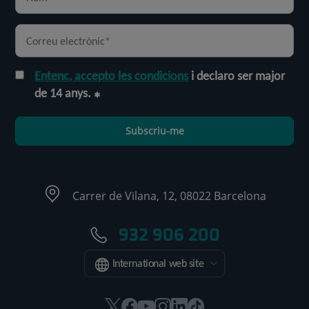
Entenc, accepto les condicions
i declaro ser major
de 14 anys.
Subscriu-me
Carrer de Vilana, 12, 08022 Barcelona
932 906 200
International web site
Aquest
Aquest
Aquest
Aquest
Aquest
Enllaç