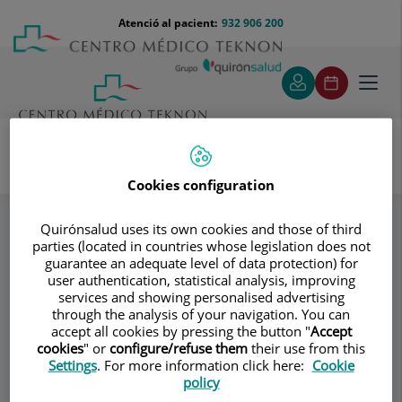
Saltar al contingut
Saltar
Menú
Atenció al pacient:
932 906 200
Select
al
teléfono
d'idi
contingut
cabecera
Toggl
navig
Cookies configuration
Instituto de Fotomedicina
Equipo
Especialitats
Quirónsalud uses its own cookies and those of third
parties (located in countries whose legislation does not
Consultori
guarantee an adequate level of data protection) for
user authentication, statistical analysis, improving
Instituto de
services and showing personalised advertising
Id
through the analysis of your navigation. You can
Fotomedicina
accept all cookies by pressing the button "
Accept
cookies
" or
configure/refuse them
their use from this
FOTOMEDICINA
Settings
. For more information click here:
Cookie
policy