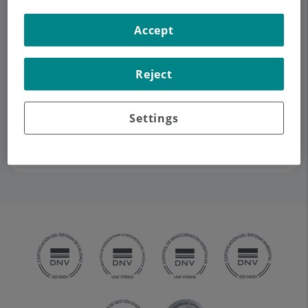
Accept
Demanar Cita
Reject
Descripció
Serveis
Contacte
Horari
Settings
Equipo