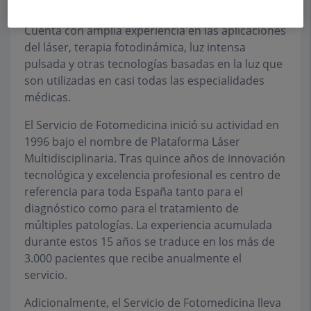
de la medicina, cirugía y otras ciencias de la salud.
Cuenta con amplia experiencia en las aplicaciones
del láser, terapia fotodinámica, luz intensa
pulsada y otras tecnologías basadas en la luz que
son utilizadas en casi todas las especialidades
médicas.
El Servicio de Fotomedicina inició su actividad en
1996 bajo el nombre de Plataforma Láser
Multidisciplinaria. Tras quince años de innovación
tecnológica y excelencia profesional es centro de
referencia para toda España tanto para el
diagnóstico como para el tratamiento de
múltiples patologías. La experiencia acumulada
durante estos 15 años se traduce en los más de
3.000 pacientes que recibe anualmente el
servicio.
Adicionalmente, el Servicio de Fotomedicina lleva