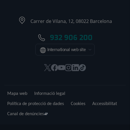
Carrer de Vilana, 12, 08022 Barcelona
932 906 200
International web site
Aquest
Aquest
Aquest
Aquest
Aquest
Enllaç
enllaç
enllaç
enllaç
enllaç
enllaç
a
s'obrirà
s'obrirà
s'obrirà
s'obrirà
s'obrirà
una
en
en
en
en
en
aplicació
Mapa web
Informació legal
una
una
una
una
una
externa.
finestra
finestra
finestra
finestra
finestra
Política de protecció de dades
Cookies
Accessibilitat
nova.
nova.
nova.
nova.
nova.
Canal de denúncies