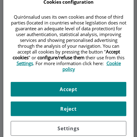
Cookies configuration
Quirónsalud uses its own cookies and those of third
Demanar Cita
parties (located in countries whose legislation does not
guarantee an adequate level of data protection) for
user authentication, statistical analysis, improving
Descripció
Serveis
Contacte
Horari
services and showing personalised advertising
through the analysis of your navigation. You can
accept all cookies by pressing the button "
Accept
cookies
" or
configure/refuse them
their use from this
Descripció
Settings
. For more information click here:
Cookie
policy
El
Servicio de
Fotomedicina
de Centro Médico
Teknon es una especialidad pionera relacionada
Accept
con el diagnóstico y tratamiento mediante láser y
otras energías fotónicas de enfermedades
cutáneas y quirúrgicas.
Reject
La Fotomedicina es la
ciencia de la luz
– fotón -
aplicada a la medicina.
Settings
El equipo profesional está formado por expertos