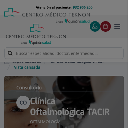
Saltar al contenido
Saltar
Menú
Atención al paciente:
932 906 200
Select
al
teléfono
de
contenido
cabecera
idiom
Toggl
navig
Clínica Oftalmológica TACIR
Especialidades
Vista cansada
Consultorio
Clínica
CO
Oftalmológica TACIR
OFTALMOLOGÍA