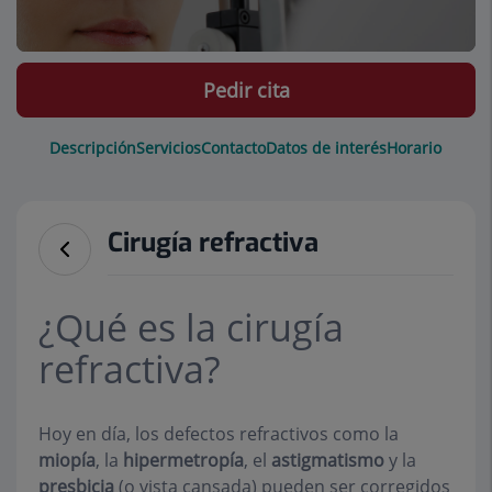
Pedir cita
Descripción
Servicios
Contacto
Datos de interés
Horario
Cirugía refractiva
¿Qué es la cirugía
refractiva?
Hoy en día, los defectos refractivos como la
miopía
, la
hipermetropía
, el
astigmatismo
y la
presbicia
(o vista cansada) pueden ser corregidos