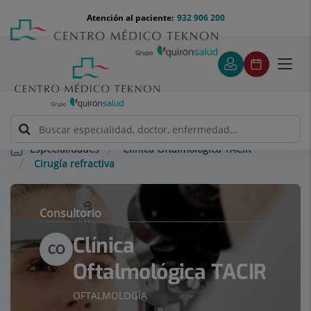
Saltar al contenido
Saltar
Menú
Atención al paciente:
932 906 200
Select
al
teléfono
de
contenido
cabecera
idiom
Toggl
navig
Clínica Oftalmológica TACIR
Especialidades
Cirugía refractiva
Consultorio
Clínica
CO
Oftalmológica TACIR
OFTALMOLOGÍA