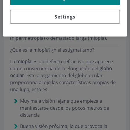
Se dice que un ojo tiene un defecto refractivo
cuando la potencia de sus lentes (cristalino +
Settings
córnea) no se corresponde con la distancia a la
que se encuentra la retina, ya sea porque la
distancia a esta sea demasiado pequeña
(hipermetropía) o demasiado larga (miopía).
¿Qué es la miopía? ¿Y el astigmatismo?
La
miopía
es un defecto refractivo que aparece
como consecuencia de la elongación del
globo
ocular
. Este alargamiento del globo ocular
proporciona al ojo las características propias de
una lupa, esto es
:
Muy mala visión lejana que empieza a
manifestarse desde los pocos metros de
distancia
Buena visión próxima, lo que provoca la