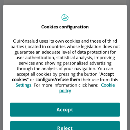
¿Qué es un defecto refractivo?
El ojo es el
Cookies configuration
órgano
encargado de la
Quirónsalud uses its own cookies and those of third
visión. Para poder
parties (located in countries whose legislation does not
llevar a cabo este
guarantee an adequate level of data protection) for
user authentication, statistical analysis, improving
acto, tiene que
services and showing personalised advertising
realizar una
through the analysis of your navigation. You can
función similar a la de una cámara fotográfica.
accept all cookies by pressing the button "
Accept
cookies
" or
configure/refuse them
their use from this
Esto es, dispone de unas lentes encargadas de
Settings
. For more information click here:
Cookie
formar una imagen nítida del mundo exterior,
policy
sobre una película sensible (retina) que recibe
esta imagen y, a través del nervio óptico, la envía
a nuestro cerebro para que la "veamos". Para que
Accept
esta imagen refractada se vea nítida deberá estar
enfocada exactamente sobre la retina.
Reject