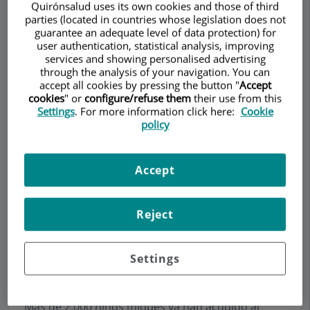
Quirónsalud uses its own cookies and those of third
parties (located in countries whose legislation does not
guarantee an adequate level of data protection) for
user authentication, statistical analysis, improving
Pedir cita
services and showing personalised advertising
through the analysis of your navigation. You can
accept all cookies by pressing the button "
Accept
Descripción
Servicios
Contacto
Datos de interés
cookies
" or
configure/refuse them
their use from this
Settings
. For more information click here:
Cookie
policy
Soluciones Miopía
Accept
Finalmente, hay una solución para
frenar...
Reject
Settings
Previene o frena la miopía
Más de 2.000 niños miopes ya han acudido al