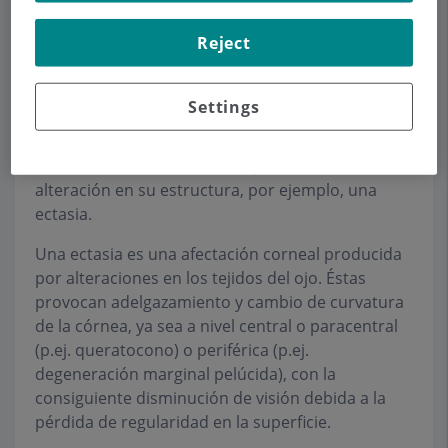
regular, lisa, transparente y sin alteraciones. Una
Reject
córnea irregular proporcionará una menor
calidad de visión, por lo que la agudeza visual (el
parámetro que determina "cuánto vemos") estará
Settings
también comprometida. Una córnea puede ser
irregular debido a una cicatriz (sea por un
traumatismo o una infección) o a causa de una
alteración en su estructura, por ejemplo, una
ectasia.
Una ectasia es una afectación corneal producida
por alteraciones en los tejidos del ojo. Éstas
provocan adelgazamiento y cambio de curvatura
de la córnea, ya sea a nivel central o paracentral
(p.ej. queratocono) o periférica (p.ej.
degeneración marginal pelúcida), con la
consiguiente disminución de visión debida a la
pérdida de regularidad en la superficie.