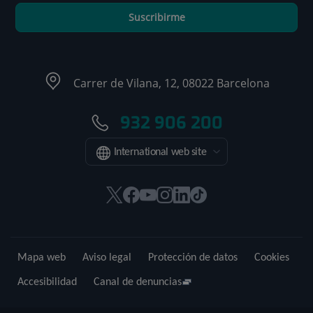
Suscribirme
Carrer de Vilana, 12, 08022 Barcelona
932 906 200
International web site
Este
Este
Este
Este
Este
Enlace
enlace
enlace
enlace
enlace
enlace
a
se
se
se
se
se
una
abrirá
abrirá
abrirá
abrirá
abrirá
aplicación
Mapa web
Aviso legal
Protección de datos
Cookies
en
en
en
en
en
externa.
una
una
una
una
una
Accesibilidad
Canal de denuncias
ventana
ventana
ventana
ventana
ventana