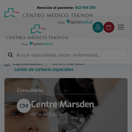
Saltar al contenido
Saltar
Menú
Atención al paciente:
932 906 200
Select
al
teléfono
de
contenido
cabecera
idiom
Toggl
navig
Centre Marsden
Especialidades
Lentes de contacto especiales
Consultorio
Centre Marsden
CM
OFTALMOLOGÍA