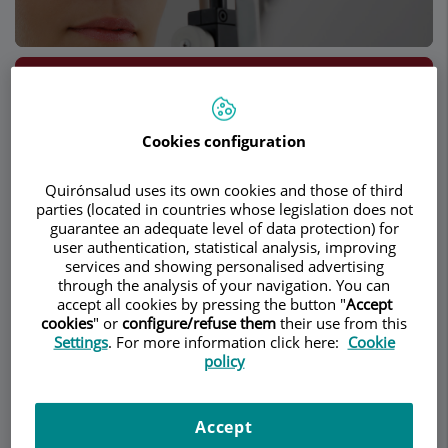
Pedir cita
Descripción
Servicios
Contacto
Datos de interés
Cookies configuration
Quirónsalud uses its own cookies and those of third
parties (located in countries whose legislation does not
Lentes de contacto
guarantee an adequate level of data protection) for
user authentication, statistical analysis, improving
especiales
services and showing personalised advertising
through the analysis of your navigation. You can
accept all cookies by pressing the button "
Accept
Irregularidad corneal y calidad de
cookies
" or
configure/refuse them
their use from this
visión
Settings
. For more information click here:
Cookie
policy
Para tener una buena calidad de visión es
Accept
necesario que la superficie de la córnea sea