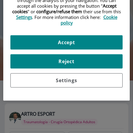
through the analysis of your navigation. You can
accept all cookies by pressing the button "
Accept
cookies
" or
configure/refuse them
their use from this
Settings
. For more information click here:
Cookie
policy
Accept
Reject
Buscar
Settings
Listado de consultorios
115 consultorios
ARTRO ESPORT
Traumatología - Cirugía Ortopédica Adultos