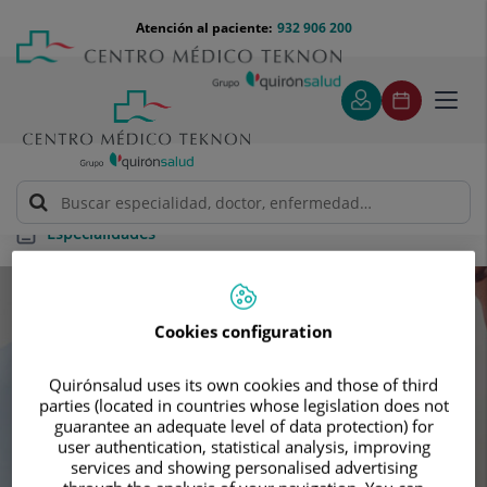
Saltar al contenido
Saltar
Menú
Atención al paciente:
932 906 200
Select
al
teléfono
de
contenido
cabecera
idiom
Toggl
navig
Especialidades
Especialidades
Cookies configuration
Busca tu próxima cita con nuestros
Quirónsalud uses its own cookies and those of third
mejores especialistas
parties (located in countries whose legislation does not
guarantee an adequate level of data protection) for
user authentication, statistical analysis, improving
services and showing personalised advertising