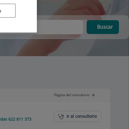
s
Buscar
Página del consultorio
Ir al consultorio
das 622 811 373