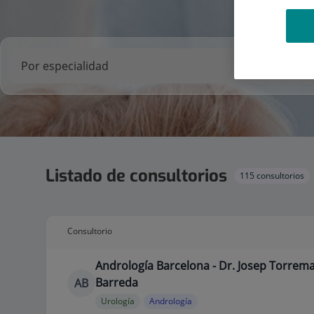
Listado de consultorios
115 consultorios
Consultorio
Andrología Barcelona - Dr. Josep Torrem
Barreda
AB
Urología
Andrología