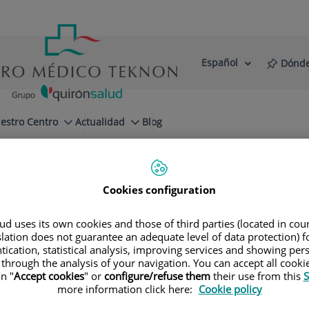
Español
Dónde
Selector
Idioma
de
Activo
idioma
estro Centro
Actualidad
Blog
Cookies configuration
d uses its own cookies and those of third parties (located in co
slation does not guarantee an adequate level of data protection) f
Especialidades
tication, statistical analysis, improving services and showing per
 through the analysis of your navigation. You can accept all cooki
n "
Accept cookies
" or
configure/refuse them
their use from this
S
a tu próxima cita con nuestros mejores especial
more information click here:
Cookie policy