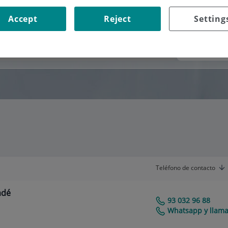
Accept
Reject
Setting
Consultorio
Teléfono de contacto
adé
93 032 96 88
Centro Médico Teknon
Whatsapp y llama