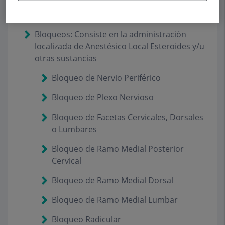
Técnicas de Bloqueo o Infiltración (QF CMA)
Bloqueos: Consiste en la administración
localizada de Anestésico Local Esteroides y/u
otras sustancias
Bloqueo de Nervio Periférico
Bloqueo de Plexo Nervioso
Bloqueo de Facetas Cervicales, Dorsales
o Lumbares
Bloqueo de Ramo Medial Posterior
Cervical
Bloqueo de Ramo Medial Dorsal
Bloqueo de Ramo Medial Lumbar
Bloqueo Radicular