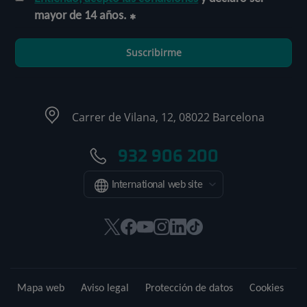
mayor de 14 años.
Suscribirme
Carrer de Vilana, 12, 08022 Barcelona
932 906 200
International web site
Este
Este
Este
Este
Este
Enlace
enlace
enlace
enlace
enlace
enlace
a
se
se
se
se
se
una
abrirá
abrirá
abrirá
abrirá
abrirá
aplicación
Mapa web
Aviso legal
Protección de datos
Cookies
en
en
en
en
en
externa.