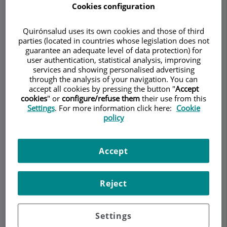
dolor Dra. Carmen
Cookies configuration
Batet
Quirónsalud uses its own cookies and those of third
UNIDAD DEL DOLOR
parties (located in countries whose legislation does not
guarantee an adequate level of data protection) for
Pedir cita
user authentication, statistical analysis, improving
services and showing personalised advertising
through the analysis of your navigation. You can
Descripción
Servicios
Contacto
Horario
accept all cookies by pressing the button "
Accept
cookies
" or
configure/refuse them
their use from this
Settings
. For more information click here:
Cookie
policy
Tratamiento
Intervencionista
Accept
Técnicas de Bloqueo o Infiltración (QF CMA)
Técnicas de Radiofrecuencia (RF) Continua o
Reject
Pulsada
Técnicas de Neuromodulación (QF Central)
Epiduroscopia (QF Central)
Settings