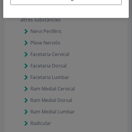
Tècniques de Bloqueig o Infiltració (QF CMA)
Bloquejos: Esteroides, anestèsic local i/o
altres substàncies
Nervi Perifèric
Plexe Nerviós
Facetaria Cervical
Facetaria Dorsal
Facetaria Lumbar
Ram Medial Cervical
Ram Medial Dorsal
Ram Medial Lumbar
Radicular