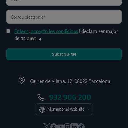
Entenc, accepto les condicions
i declaro ser major
de 14 anys.
Subscriu-me
Carrer de Vilana, 12, 08022 Barcelona
932 906 200
International web site
Aquest
Aquest
Aquest
Aquest
Aquest
Enllaç