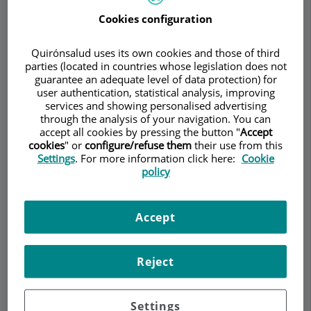
dolor Dra. Carmen
Cookies configuration
Batet
UNITAT DEL DOLOR
Quirónsalud uses its own cookies and those of third
parties (located in countries whose legislation does not
Demanar Cita
guarantee an adequate level of data protection) for
user authentication, statistical analysis, improving
services and showing personalised advertising
Descripció
Serveis
Contacte
Horari
through the analysis of your navigation. You can
accept all cookies by pressing the button "
Accept
cookies
" or
configure/refuse them
their use from this
Settings
. For more information click here:
Cookie
Tractament Intervencionista
policy
Tècniques de Bloqueig o infiltració (QF CMA)
Accept
Tècniques de Radiofreqüència (RF) Continua
o Polsada
Tècniques de Neuromodulació (QF Central)
Reject
Epiduroscopia (QF Central)
Settings