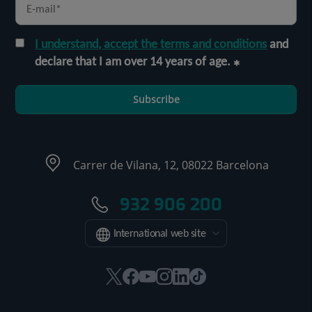
I understand, accept the terms and conditions
and
declare that I am over 14 years of age.
Subscribe
Carrer de Vilana, 12, 08022 Barcelona
932 906 200
International web site
This
This
This
This
This
Link
link
link
link
link
link
to
will
will
will
will
will
external