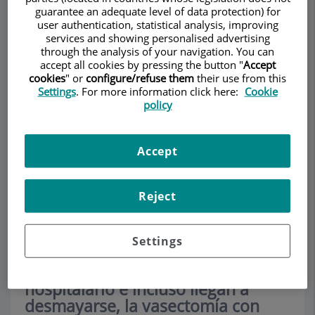
guarantee an adequate level of data protection) for
user authentication, statistical analysis, improving
services and showing personalised advertising
through the analysis of your navigation. You can
accept all cookies by pressing the button "
Accept
Make an appointment
cookies
" or
configure/refuse them
their use from this
Settings
. For more information click here:
Cookie
policy
Description
Services
Contact
Relevant details
Opening hours
Accept
Reject
Vasectomía con sedación
Settings
Para las personas aprensivas que
lo pasan mal en un entorno
hospitalario e incluso llegan a
desmayarse, la vasectomía con