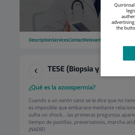
Quirónsalu
legi
authen
advertising
the butto
Description
Services
Contact
Relevant details
Opening 
TESE (Biopsia y congelac
¿Qué es la azoospermia?
Cuando a un varón sano se le dice que no tien
es imposible que embarace mediante relacione
sufre un shock… las primeras preguntas aparec
tiempo de pastillas, preservativos, marcha atrá
¡NADIE!