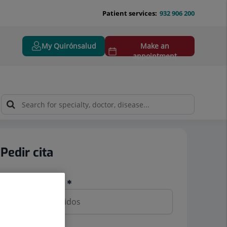
Patient services:
932 906 200
My Quirónsalud
Make an
appointment
Pedir cita
Nombre y apellidos
Teléfono