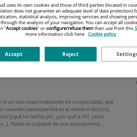
d uses its own cookies and those of third parties (located in co
slation does not guarantee an adequate level of data protection) f
tication, statistical analysis, improving services and showing per
 through the analysis of your navigation. You can accept all cooki
n "
Accept cookies
" or
configure/refuse them
their use from this
S
more information click here:
Cookie policy
hours
Accept
Reject
Setting
ión de espermatozoides)
e ni un solo espermatozoide en su eyaculado, que
s sexuales (azoospermia es el nombre técnico),
en (¿qué he hecho yo?, ¿por qué a mí?, tanto
s...). Nadie es culpable de una azoospermia,