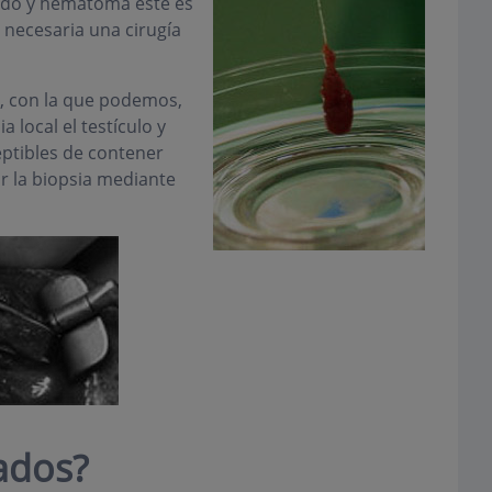
rado y hematoma éste es
er necesaria una cirugía
a, con la que podemos,
 local el testículo y
eptibles de contener
 la biopsia mediante
tados?