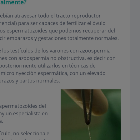
ualmente?
bían atravesar todo el tracto reproductor
ncial) para ser capaces de fertilizar el óvulo
los espermatozoides que podemos recuperar del
cir embarazos y gestaciones totalmente normales.
los testículos de los varones con azoospermia
ones con azoospermia no obstructiva, es decir con
 posteriormente utilizarlos en técnicas de
on microinyección espermática, con un elevado
arazos y partos normales.
espermatozoides del
ay un especialista en
a.
culo, no selecciona el