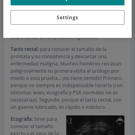
¿Cómo se diagnostica la próstata
obstructiva?
Settings
Tras realizarle la historia clínica, se le practicarán
una o varias de las pruebas siguientes:
Tacto rectal.
para conocer el tamaño de la
próstata y su consistencia y descartar una
enfermedad maligna. Muchos hombres retrasan
peligrosamente su primera visita al urólogo por
miedo a esta prueba... ¡no tiene sentido! Primero,
porque no siempre es indispensable hacerla (con
síntomas leves, ecografía y PSA normales no es
necesariaa). Segundo, porque el tacto rectal, con
un guante lubricado, es rápido e indoloro.
Ecografía.
Sirve para
conocer el tamaño
exacto y el peso de la