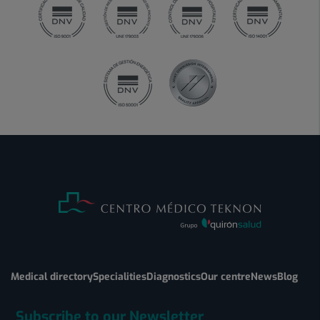
Medical directory
Specialities
Diagnostics
Our centre
News
Blog
Subscribe to our Newsletter