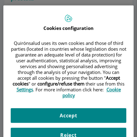
Puede presentar uno o más de los siguientes
síntomas:
Cookies configuration
Goteo tras orinar
Dificultad en iniciar la micción y conciencia
Quirónsalud uses its own cookies and those of third
de hacer esfuerzo para orinar
parties (located in countries whose legislation does not
Retención de orina (imposibilidad de orinar)
guarantee an adequate level of data protection) for
Vaciado incompleto de vejiga (residuo post-
user authentication, statistical analysis, improving
services and showing personalised advertising
miccional)
through the analysis of your navigation. You can
Incontinencia
accept all cookies by pressing the button "
Accept
Nicturia (más de 2 micciones durante la
cookies
" or
configure/refuse them
their use from this
noche)
Settings
. For more information click here:
Cookie
policy
Molestias, pinchazos, escozor e incluso
dolor al orinar
Sangrado al orinar (hematuria)
Accept
Episodios de imperiosidad o urgencia
miccional intensa
Chorro débil
Reject