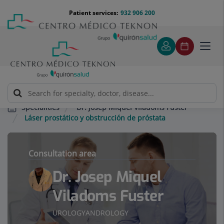
Jump to content
Jump
Menú
Patient services:
932 906 200
Langu
to
teléfono
select
content
cabecera
Toggl
navig
Dr. Josep Miquel Viladoms Fuster
Specialities
Láser prostático y obstrucción de próstata
Consultation area
Dr. Josep Miquel
Viladoms Fuster
UROLOGY
ANDROLOGY