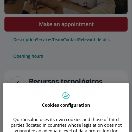
Make an appointment
Description
Services
Team
Contact
Relevant details
Opening hours
Recursos tecnológicos
avanzados
Cookies configuration
Actualmente disponemos de un amplio abanico
de pruebas tecnológicas avanzados para el
Quirónsalud uses its own cookies and those of third
diagnóstico de las diferentes patologías.
parties (located in countries whose legislation does not
guarantee an adequate level of data protection) for