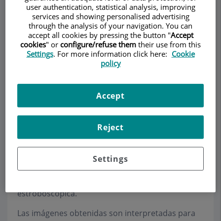
user authentication, statistical analysis, improving
Videoestroboscopia
services and showing personalised advertising
through the analysis of your navigation. You can
La
accept all cookies by pressing the button "
Accept
videoestroboscopia
cookies
" or
configure/refuse them
their use from this
es el método básico
Settings
. For more information click here:
Cookie
para explorar el
policy
funcionamiento de la
laringe. Utilizamos un
Accept
estroboscopio que es, a la vez, la fuente de luz fría
y la fuente de luz estroboscópica, un endoscopio
rígido que da una imagen grande y precisa y una
Reject
videocámara que graba las imágenes en un
magnetoscopio que permite visualizar en detalle
y en alta calidad todas las imágenes. Una
Settings
impresora de alta resolución permite imprimir las
fotografías de la laringe hechas con luz
estroboscópica.
Las imágenes obtenidas son interpretadas para