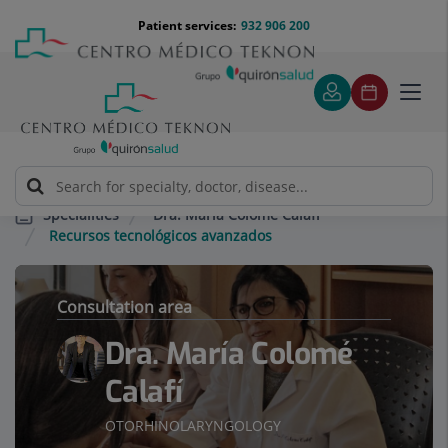
Jump to content
Jump
Menú
Patient services:
932 906 200
Langu
to
teléfono
select
content
cabecera
Toggl
navig
Dra. María Colomé Calafí
Specialities
Recursos tecnológicos avanzados
Consultation area
Dra. María Colomé
Calafí
OTORHINOLARYNGOLOGY