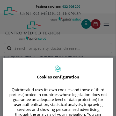
Jump to content
Jump
Menú
Patient services:
932 906 200
Langu
to
teléfono
select
content
cabecera
Toggl
navig
Dra. María Colomé Calafí
Specialities
Cirugía nasal funcional
Cirurgia endoscòpica nasosinusal
Cookies configuration
Consultation area
Quirónsalud uses its own cookies and those of third
parties (located in countries whose legislation does not
Dra. María Colomé
guarantee an adequate level of data protection) for
user authentication, statistical analysis, improving
Calafí
services and showing personalised advertising
through the analysis of your navigation. You can
OTORHINOLARYNGOLOGY