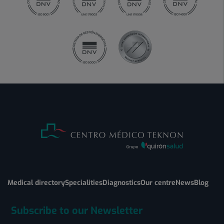
Medical directory
Specialities
Diagnostics
Our centre
News
Blog
Subscribe to our Newsletter