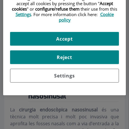
accept all cookies by pressing the button "
Accept
cookies
" or
configure/refuse them
their use from this
Settings
. For more information click here:
Cookie
policy
Make an appointment
Accept
Description
Services
Team
Contact
Relevant details
Reject
Opening hours
Settings
Cirurgia endoscòpica
nasosinusal
La
cirurgia endoscòpica nasosinusal
és una
tècnica molt precisa i molt poc invasiva que
aprofita les fosses nasals com a via d’entrada a la