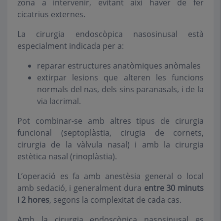
zona a intervenir, evitant així haver de fer
cicatrius externes.
La cirurgia endoscòpica nasosinusal està
especialment indicada per a:
reparar estructures anatòmiques anòmales
extirpar lesions que alteren les funcions
normals del nas, dels sins paranasals, i de la
via lacrimal.
Pot combinar-se amb altres tipus de cirurgia
funcional (septoplàstia, cirugia de cornets,
cirurgia de la vàlvula nasal) i amb la cirurgia
estètica nasal (rinoplàstia).
L’operació es fa amb anestèsia general o local
amb sedació, i generalment dura
entre 30 minuts
i 2 hores
, segons la complexitat de cada cas.
Amb la cirurgia endoscòpica nasosinusal es