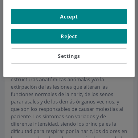
intervención que agrupa variadas técnicas
quirúrgicas. Todas ellas tienen en común las
actuaciones quirúrgicas en el interior de la nariz,
Accept
visualizando y manipulando las estructuras a
través de las fosas nasales, utilizando
Reject
instrumentos ópticos (endoscopios con
posibilidad de conectarse a sistemas de televisión
y grabación de vídeo) e instrumental quirúrgico
Settings
adecuado.
La cirugía tiene por objetivo la reparación de las
estructuras anatómicas anómalas y/o la
extirpación de las lesiones que alteran las
funciones normales de la nariz, de los senos
paranasales y de los demás órganos vecinos, y
que son los responsables de causar molestias al
paciente. Los síntomas son variados y de
diferente intensidad, siendo los principales la
dificultad para respirar por la nariz, los dolores en