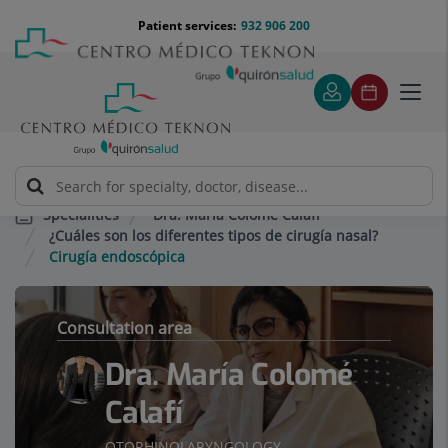
Jump to content
Jump
Menú
Patient services:
932 906 200
Langu
to
teléfono
select
content
cabecera
Toggl
navig
Dra. María Colomé Calafí
Specialities
¿Cuáles son los diferentes tipos de cirugía nasal?
Cirugía endoscópica
Consultation area
Dra. María Colomé
Calafí
OTORHINOLARYNGOLOGY