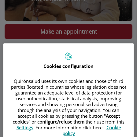
Make an appointment
Description
Services
Team
Contact
Relevant details
Opening hours
Cookies configuration
Quirónsalud uses its own cookies and those of third
parties (located in countries whose legislation does not
Cirugía endoscópica
guarantee an adequate level of data protection) for
user authentication, statistical analysis, improving
services and showing personalised advertising
¿Qué es la cirugía endoscópica
through the analysis of your navigation. You can
accept all cookies by pressing the button "
Accept
nasosinusal?
cookies
" or
configure/refuse them
their use from this
Settings
. For more information click here:
Cookie
La cirugía endoscópica nasosinusal es una
policy