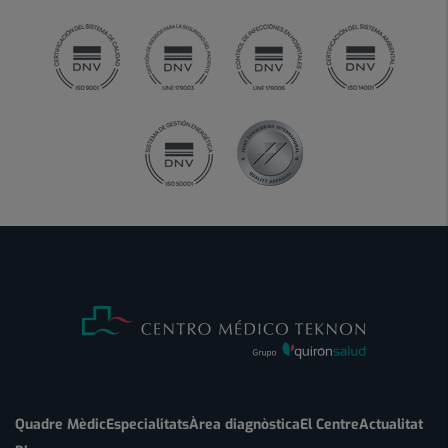
Quadre Mèdic
Especialitats
Àrea diagnòstica
El Centre
Actualitat