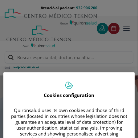
Saltar al contingut
Saltar
Menú
Atenció al pacient:
932 906 200
Select
al
teléfono
d'idi
contingut
cabecera
Toggl
navig
Especialitats
Especialitats
Cookies configuration
Cerca la teva pròxima cita amb els
Quirónsalud uses its own cookies and those of third
nostres millors especialista
parties (located in countries whose legislation does not
guarantee an adequate level of data protection) for
user authentication, statistical analysis, improving
services and showing personalised advertising