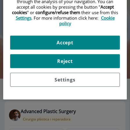
through the analysis of your navigation. You can
accept all cookies by pressing the button "
Accept
cookies
" or
configure/refuse them
their use from this
Settings
. For more information click here:
Cookie
policy
Accept
Reject
Cercar
Settings
Llistat de consultoris
118 resultats
Advanced Plastic Surgery
Cirurgia plàstica i reparadora