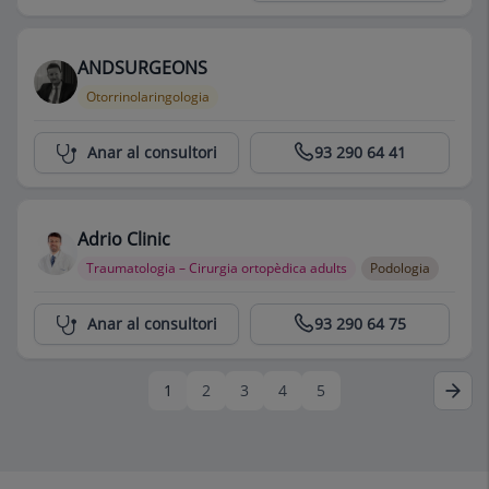
ANDSURGEONS
Otorrinolaringologia
Centro Médico Teknon
Anar al consultori
93 290 64 41
Adrio Clinic
Traumatologia – Cirurgia ortopèdica adults
Podologia
Centro Médico Teknon
Anar al consultori
93 290 64 75
1
2
3
4
5