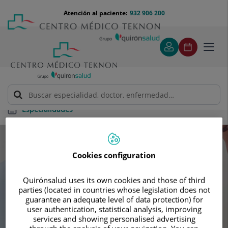
Saltar al contenido
Saltar
Menú
Atención al paciente:
932 906 200
Select
al
teléfono
de
contenido
cabecera
idiom
Toggl
navig
Especialidades
Especialidades
Cookies configuration
Busca tu próxima cita con nuestros
Quirónsalud uses its own cookies and those of third
mejores especialistas
parties (located in countries whose legislation does not
guarantee an adequate level of data protection) for
user authentication, statistical analysis, improving
services and showing personalised advertising