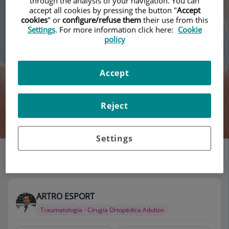
through the analysis of your navigation. You can
accept all cookies by pressing the button "
Accept
cookies
" or
configure/refuse them
their use from this
Settings
. For more information click here:
Cookie
policy
Accept
Reject
Buscar
Settings
Listado de consultorios
115 consultorios
ARTRO ESPORT
Traumatología - Cirugía Ortopédica Adultos