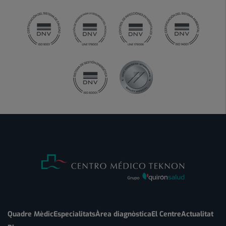
Quadre Mèdic
Especialitats
Àrea diagnòstica
El Centre
Actualitat