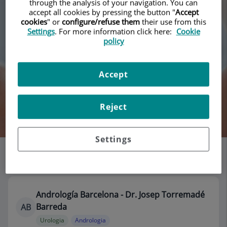
through the analysis of your navigation. You can
accept all cookies by pressing the button "
Accept
cookies
" or
configure/refuse them
their use from this
Settings
. For more information click here:
Cookie
policy
Accept
Reject
Cercar
Settings
Llistat de consultoris
115 resultats
Andrología Barcelona - Dr. Josep Torremadé
Barreda
AB
Urologia
Andrologia