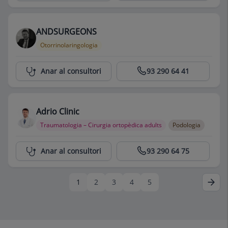
ANDSURGEONS
Otorrinolaringologia
Centro Médico Teknon
Anar al consultori
93 290 64 41
Adrio Clinic
Traumatologia – Cirurgia ortopèdica adults
Podologia
Centro Médico Teknon
Anar al consultori
93 290 64 75
1
2
3
4
5