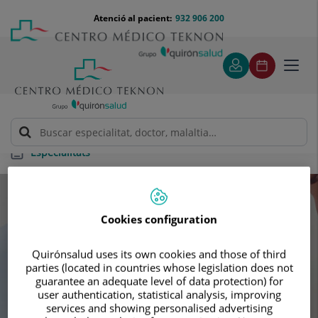
Saltar al contingut
Saltar
Menú
Atenció al pacient:
932 906 200
Select
al
teléfono
d'idi
contingut
cabecera
Toggl
navig
Especialitats
Especialitats
Cookies configuration
Cerca la teva pròxima cita amb els
Quirónsalud uses its own cookies and those of third
nostres millors especialista
parties (located in countries whose legislation does not
guarantee an adequate level of data protection) for
user authentication, statistical analysis, improving
services and showing personalised advertising