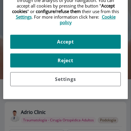
through the analysis of your navigation. You can
accept all cookies by pressing the button "
Accept
cookies
" or
configure/refuse them
their use from this
Settings
. For more information click here:
Cookie
policy
Accept
Reject
Buscar
Settings
Listado de consultorios
115 consultorios
Adrio Clinic
Traumatología - Cirugía Ortopédica Adultos
Podología