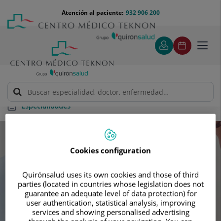
Saltar al contenido
Saltar
Menú
Atención al paciente:
932 906 200
Select
al
teléfono
de
contenido
cabecera
idiom
Toggl
navig
Especialidades
Especialidades
Cookies configuration
Busca tu próxima cita con nuestros
Quirónsalud uses its own cookies and those of third
mejores especialistas
parties (located in countries whose legislation does not
guarantee an adequate level of data protection) for
user authentication, statistical analysis, improving
services and showing personalised advertising