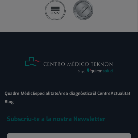
Quadre Mèdic
Especialitats
Àrea diagnòstica
El Centre
Actualitat
Blog
Subscriu-te a la nostra Newsletter