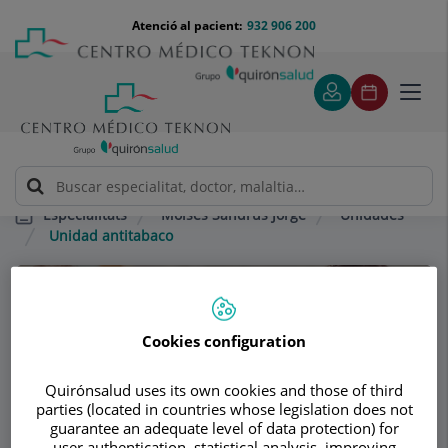
Saltar al contingut
Saltar
Menú
Atenció al pacient:
932 906 200
Select
al
teléfono
d'idi
contingut
cabecera
Toggl
navig
Moisés Sandrús Jorge
Unidades
Especialitats
Unidad antitabaco
Consultori
Cookies configuration
Moisés Sandrús
Jorge
Quirónsalud uses its own cookies and those of third
parties (located in countries whose legislation does not
MEDICINA INTERNA
NEFROLOGIA
guarantee an adequate level of data protection) for
user authentication, statistical analysis, improving