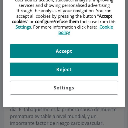
services and showing personalised advertising
through the analysis of your navigation. You can
accept all cookies by pressing the button "
Accept
cookies
" or
configure/refuse them
their use from this
Demanar Cita
Settings
. For more information click here:
Cookie
policy
Descripció
Serveis
Equip
Contacte
Dades d'interès
Accept
Horari
Reject
Unidad antitabaco
Settings
La evidencia de los efectos perjudiciales del
tabaco sobre la salud es incuestionable hoy en
día. El tabaquismo es la primera causa de muerte
prematura evitable a nivel mundial, y un
importante factor de riesgo cardiovascular.