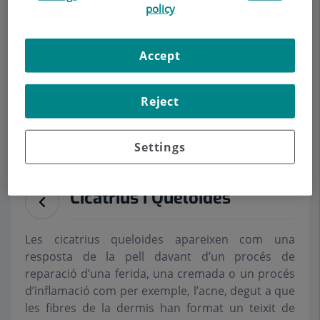
policy
DERMATOLOGIA
Accept
Demanar Cita
Descripció
Serveis
Equip
Contacte
Dades d'interès
Reject
Horari
Settings
Cicatrius i Queloides
Les cicatrius queloides apareixen com una
resposta de la pell davant d’un procés de
reparació d’una ferida, una cremada o un procés
d’inflamació com per exemple, l’acne, degut a que
les fibres de la dermis han format un teixit de