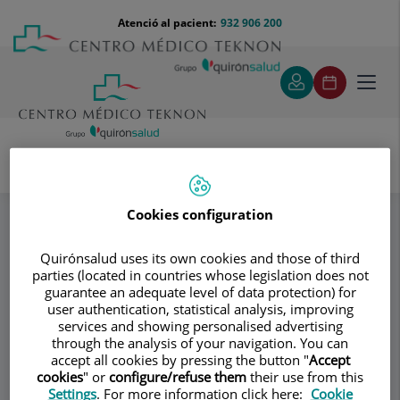
Saltar al contingut
Saltar
Menú
Atenció al pacient:
932 906 200
Select
al
teléfono
d'idi
contingut
cabecera
Toggl
navig
Clínica Dermatológica Dr. López Gil
Especialitats
Laserteràpia
Cicatrius i Queloides
Cookies configuration
Quirónsalud uses its own cookies and those of third
Consultori
parties (located in countries whose legislation does not
guarantee an adequate level of data protection) for
Clínica
user authentication, statistical analysis, improving
services and showing personalised advertising
Dermatológica Dr.
through the analysis of your navigation. You can
accept all cookies by pressing the button "
Accept
López Gil
cookies
" or
configure/refuse them
their use from this
Settings
. For more information click here:
Cookie