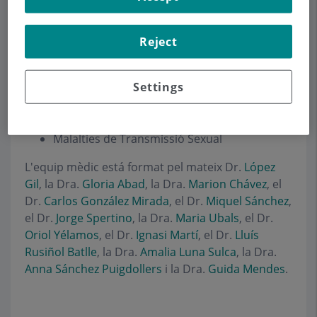
Les seves especialitats son:
Dermatologia Clínica
Reject
Dermatologia Estètica
Dermatologia Oncològica
Settings
Caiguda de Cabell
Laserteràpia
Hipersudoració e Hiperhidrosis
Malalties de Transmissió Sexual
L'equip mèdic está format pel mateix Dr.
López
Gil
, la Dra.
Gloria Abad
, la Dra.
Marion Chávez
, el
Dr.
Carlos González Mirada
, el Dr.
Miquel Sánchez
,
el Dr.
Jorge Spertino
, la Dra.
Maria Ubals
, el Dr.
Oriol Yélamos
, el Dr.
Ignasi Martí
, el Dr.
Lluís
Rusiñol Batlle
, la Dra.
Amalia Luna Sulca
, la Dra.
Anna Sánchez Puigdollers
i la Dra.
Guida Mendes
.