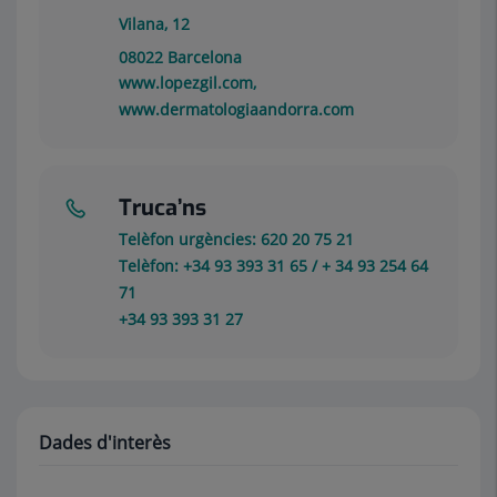
Vilana, 12
08022
Barcelona
www.lopezgil.com,
www.dermatologiaandorra.com
Truca’ns
Telèfon urgències: 620 20 75 21
Telèfon: +34 93 393 31 65 / + 34 93 254 64
71
+34 93 393 31 27
Dades d'interès