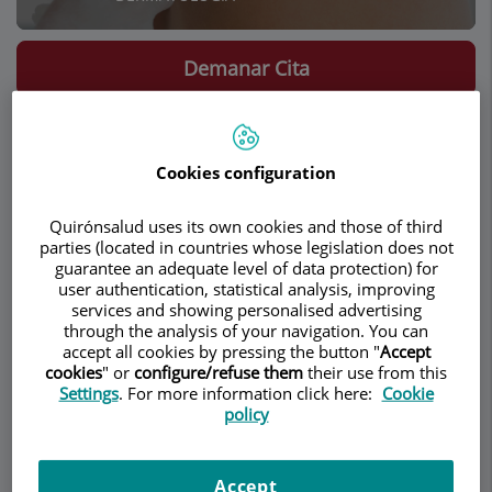
Demanar Cita
Descripció
Serveis
Equip
Contacte
Dades d'interès
Cookies configuration
Horari
Quirónsalud uses its own cookies and those of third
parties (located in countries whose legislation does not
guarantee an adequate level of data protection) for
Descripció
user authentication, statistical analysis, improving
services and showing personalised advertising
La Clínica Dermatològica
Dr. López Gil
conta EN
through the analysis of your navigation. You can
accept all cookies by pressing the button "
Accept
L'Hospital Quirón Teknon Barcelona amb un
cookies
" or
configure/refuse them
their use from this
equip de dermatòlegs experts
en les diferents
Settings
. For more information click here:
Cookie
àrees de la Dermatologia Clínica, Dermatologia
policy
Estètica, Tractaments Làser, Caiguda de cabell i
amb la última tecnologia mèdica.
Accept