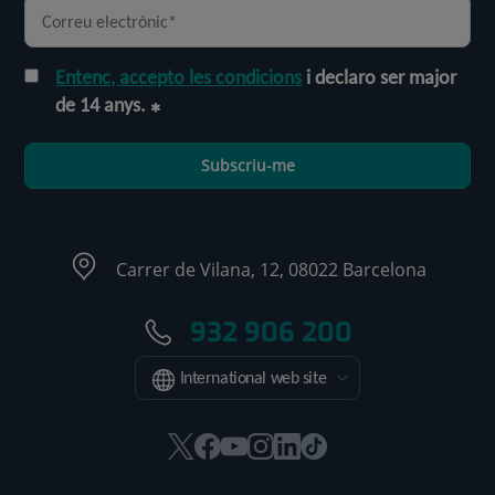
Entenc, accepto les condicions
i declaro ser major
de 14 anys.
Subscriu-me
Carrer de Vilana, 12, 08022 Barcelona
932 906 200
International web site
Aquest
Aquest
Aquest
Aquest
Aquest
Enllaç
enllaç
enllaç
enllaç
enllaç
enllaç
a