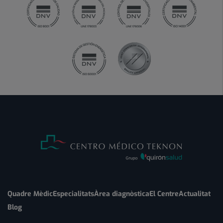
Quadre Mèdic
Especialitats
Àrea diagnòstica
El Centre
Actualitat
Blog