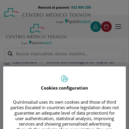
Saltar al contingut
Saltar
Menú
Atenció al pacient:
932 906 200
Select
al
teléfono
d'idi
contingut
cabecera
Toggl
navig
Clínica Dermatológica Dr. López Gil
Especialitats
Dermatologia Clínica
Cookies configuration
Consultori
Clínica
Quirónsalud uses its own cookies and those of third
parties (located in countries whose legislation does not
Dermatológica Dr.
guarantee an adequate level of data protection) for
user authentication, statistical analysis, improving
López Gil
services and showing personalised advertising