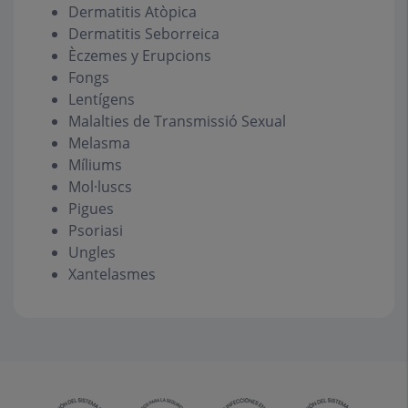
Dermatitis Atòpica
Dermatitis Seborreica
Èczemes y Erupcions
Fongs
Lentígens
Malalties de Transmissió Sexual
Melasma
Míliums
Mol·luscs
Pigues
Psoriasi
Ungles
Xantelasmes