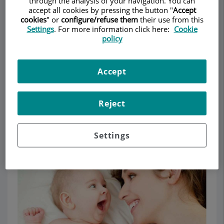
through the analysis of your navigation. You can
DERMATOLOGIA
accept all cookies by pressing the button "
Accept
cookies
" or
configure/refuse them
their use from this
Settings
. For more information click here:
Cookie
policy
Demanar Cita
Descripció
Serveis
Equip
Contacte
Dades d'interès
Accept
Horari
Reject
Settings
Dermatologia Clínica