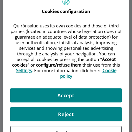
Cookies configuration
Demanar Cita
Quirónsalud uses its own cookies and those of third
parties (located in countries whose legislation does not
guarantee an adequate level of data protection) for
Descripció
Serveis
Equip
Contacte
Horari
user authentication, statistical analysis, improving
services and showing personalised advertising
through the analysis of your navigation. You can
accept all cookies by pressing the button "
Accept
Lesions esportives al genoll
cookies
" or
configure/refuse them
their use from this
Settings
. For more information click here:
Cookie
en creixement
policy
Les
lesions
Accept
lligamentoses
també es
troben
Reject
presents en
pacients