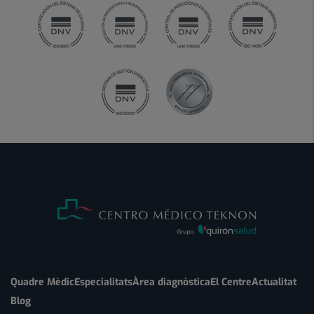
Quadre Mèdic
Especialitats
Àrea diagnòstica
El Centre
Actualitat
Blog