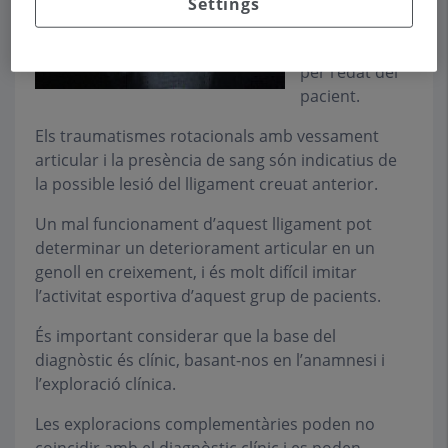
pediàtrics, i no
Settings
s’han
d’infravalorar
per l’edat del
pacient.
Els traumatismes rotacionals amb vessament
articular i la presència de sang són indicatius de
la possible lesió del lligament creuat anterior.
Un mal funcionament d’aquest lligament pot
determinar un deteriorament articular en un
genoll en creixement, i és molt difícil imitar
l’activitat esportiva d’aquest grup de pacients.
És important considerar que la base del
diagnòstic és clínic, basant-nos en l’anamnesi i
l’exploració clínica.
Les exploracions complementàries poden no