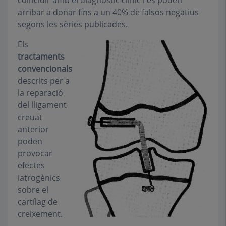
coincidir amb el diagnòstic clínic i es poden
arribar a donar fins a un 40% de falsos negatius
segons les sèries publicades.
Els
tractaments
convencionals
descrits per a
la reparació
del lligament
creuat
anterior
poden
provocar
efectes
iatrogènics
sobre el
cartílag de
creixement.