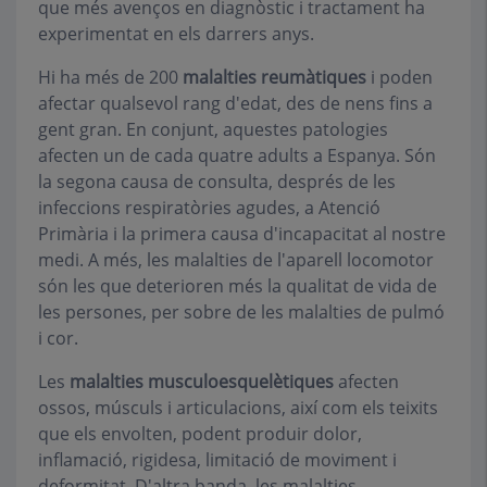
que més avenços en diagnòstic i tractament ha
experimentat en els darrers anys.
Hi ha més de 200
malalties reumàtiques
i poden
afectar qualsevol rang d'edat, des de nens fins a
gent gran. En conjunt, aquestes patologies
afecten un de cada quatre adults a Espanya. Són
la segona causa de consulta, després de les
infeccions respiratòries agudes, a Atenció
Primària i la primera causa d'incapacitat al nostre
medi. A més, les malalties de l'aparell locomotor
són les que deterioren més la qualitat de vida de
les persones, per sobre de les malalties de pulmó
i cor.
Les
malalties musculoesquelètiques
afecten
ossos, músculs i articulacions, així com els teixits
que els envolten, podent produir dolor,
inflamació, rigidesa, limitació de moviment i
deformitat. D'altra banda, les malalties