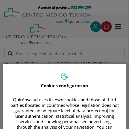
Saltar al contingut
Saltar
Menú
Atenció al pacient:
932 906 200
Select
al
teléfono
d'idi
contingut
cabecera
Toggl
navig
Dr. Francisco Castro Domínguez
Especialitats
Preguntes Freqüents
Què és la Reumatologia?
Cookies configuration
Consultori
Dr. Francisco Castro
Quirónsalud uses its own cookies and those of third
parties (located in countries whose legislation does not
Domínguez
guarantee an adequate level of data protection) for
user authentication, statistical analysis, improving
services and showing personalised advertising
REUMATOLOGIA
through the analysis of your navigation. You can