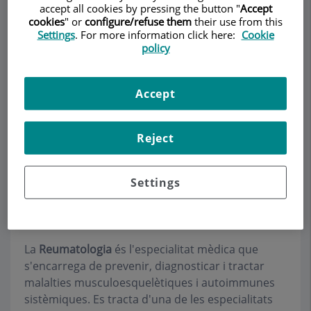
accept all cookies by pressing the button "
Accept
cookies
" or
configure/refuse them
their use from this
Settings
. For more information click here:
Cookie
policy
Demanar Cita
Accept
Descripció
Serveis
Equip
Contacte
Dades d'interès
Horari
Reject
Settings
Què és la Reumatologia?
La
Reumatologia
és l'especialitat mèdica que
s'encarrega de prevenir, diagnosticar i tractar
malalties musculoesquelètiques i autoimmunes
sistèmiques. Es tracta d'una de les especialitats