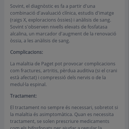
Sovint, el diagnòstic es fa a partir d'una
combinació d'avaluació clínica, estudis d'imatge
(raigs X, exploracions òssies) i anàlisis de sang.
Sovint s'observen nivells elevats de fosfatasa
alcalina, un marcador d'augment de la renovació
òssia, a les anàlisis de sang.
Complicacions:
La malaltia de Paget pot provocar complicacions
com fractures, artritis, pèrdua auditiva (si el crani
està afectat) i compressió dels nervis o de la
medul·la espinal.
Tractament:
El tractament no sempre és necessari, sobretot si
la malaltia és asimptomàtica. Quan es necessita
tractament, se solen prescriure medicaments
com els bifosfonats per ajudar a regular la