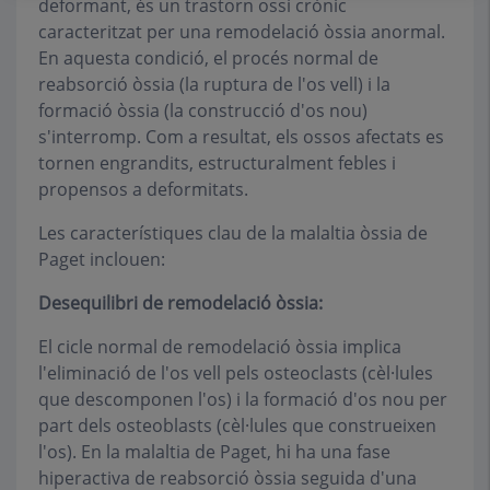
deformant, és un trastorn ossi crònic
caracteritzat per una remodelació òssia anormal.
En aquesta condició, el procés normal de
reabsorció òssia (la ruptura de l'os vell) i la
formació òssia (la construcció d'os nou)
s'interromp. Com a resultat, els ossos afectats es
tornen engrandits, estructuralment febles i
propensos a deformitats.
Les característiques clau de la malaltia òssia de
Paget inclouen:
Desequilibri de remodelació òssia:
El cicle normal de remodelació òssia implica
l'eliminació de l'os vell pels osteoclasts (cèl·lules
que descomponen l'os) i la formació d'os nou per
part dels osteoblasts (cèl·lules que construeixen
l'os). En la malaltia de Paget, hi ha una fase
hiperactiva de reabsorció òssia seguida d'una