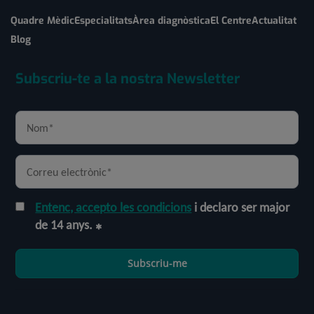
Quadre Mèdic
Especialitats
Àrea diagnòstica
El Centre
Actualitat
Blog
Subscriu-te a la nostra Newsletter
Entenc, accepto les condicions
i declaro ser major
de 14 anys.
Subscriu-me