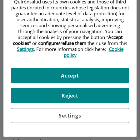
Quirónsalud uses its own cookies and those of third
parties (located in countries whose legislation does not
guarantee an adequate level of data protection) for
user authentication, statistical analysis, improving
services and showing personalised advertising
through the analysis of your navigation. You can
Demanar Cita
accept all cookies by pressing the button "
Accept
cookies
" or
configure/refuse them
their use from this
Descripció
Serveis
Equip
Contacte
Dades d'interès
Settings
. For more information click here:
Cookie
policy
Horari
Accept
Què és la malaltia de Paget
Reject
o osteitis deformant?
Settings
La malaltia òssia de Paget, també coneguda
simplement com a malaltia de Paget o osteïtis