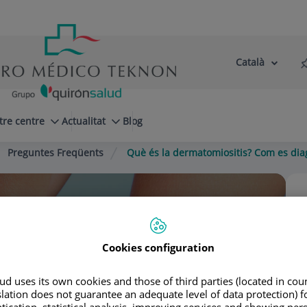
Català
Selector
Llenguatge
d'idioma
Actiu
tre centre
Actualitat
Blog
Preguntes Freqüents
Què és la dermatomiositis? Com es diag
stro Domínguez
Cookies configuration
d uses its own cookies and those of third parties (located in co
slation does not guarantee an adequate level of data protection) f
tication, statistical analysis, improving services and showing per