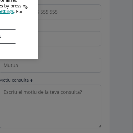
es by pressing
ettings
. For
Email
s
Mutua
Motiu consulta