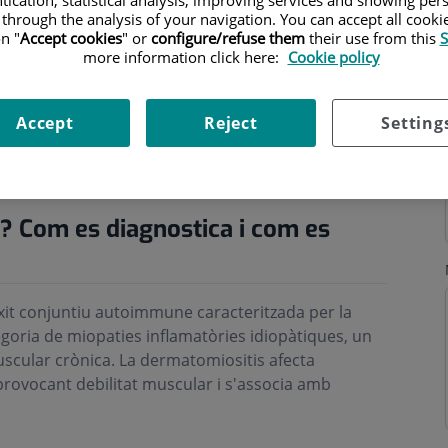
 through the analysis of your navigation. You can accept all cooki
n "
Accept cookies
" or
configure/refuse them
their use from this
S
more information click here:
Cookie policy
Accept
Reject
Setting
ri
? Com es diagnostica i com es
ixit conjuntiu autoimmune caracteritzada per la
tegoria de miopaties inflamatòries idiopàtiques, un
scular crònica. La dermatomiositis afecta
provocant debilitat muscular i s'associa amb