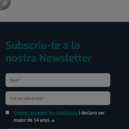
Subscriu-te a la
nostra Newsletter
Entenc, accepto les condicions
i declaro ser
major de 14 anys.