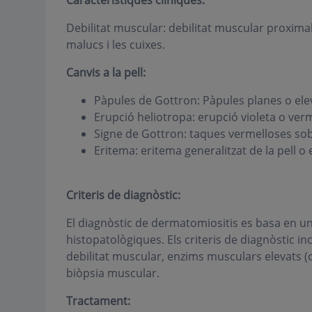
Característiques clíniques:
Debilitat muscular: debilitat muscular proximal,
malucs i les cuixes.
Canvis a la pell:
Pàpules de Gottron: Pàpules planes o elev
Erupció heliotropa: erupció violeta o verm
Signe de Gottron: taques vermelloses sobre
Eritema: eritema generalitzat de la pell o
Criteris de diagnòstic:
El diagnòstic de dermatomiositis es basa en una
histopatològiques. Els criteris de diagnòstic i
debilitat muscular, enzims musculars elevats (c
biòpsia muscular.
Tractament: