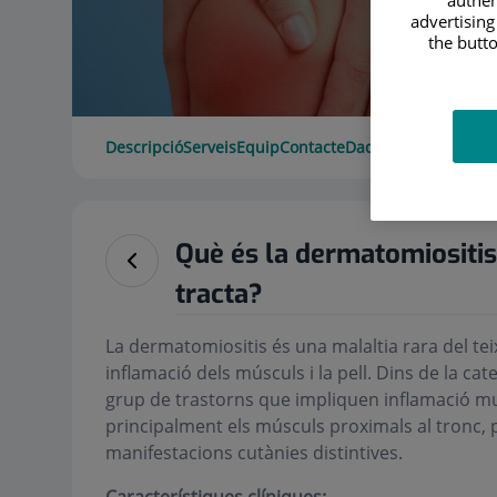
advertising
the butto
Descripció
Serveis
Equip
Contacte
Dades d'interès
Hora
Què és la dermatomiositis
tracta?
La dermatomiositis és una malaltia rara del te
inflamació dels músculs i la pell. Dins de la ca
grup de trastorns que impliquen inflamació mu
principalment els músculs proximals al tronc, 
manifestacions cutànies distintives.