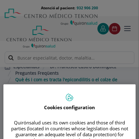
Saltar al contingut
Saltar
Menú
Atenció al pacient:
932 906 200
Select
al
teléfono
d'idi
contingut
cabecera
Toggl
navig
Dr. Francisco Castro Domínguez
Especialitats
Preguntes Freqüents
Què és i com es tracta l'epicondilitis o el colze de
tennista?
Cookies configuration
Consultori
Dr. Francisco Castro
Quirónsalud uses its own cookies and those of third
parties (located in countries whose legislation does not
Domínguez
guarantee an adequate level of data protection) for