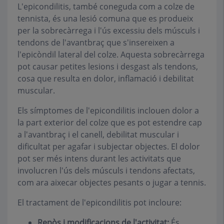
L'epicondilitis, també coneguda com a colze de
tennista, és una lesió comuna que es produeix
per la sobrecàrrega i l'ús excessiu dels músculs i
tendons de l'avantbraç que s'insereixen a
l'epicòndil lateral del colze. Aquesta sobrecàrrega
pot causar petites lesions i desgast als tendons,
cosa que resulta en dolor, inflamació i debilitat
muscular.
Els símptomes de l'epicondilitis inclouen dolor a
la part exterior del colze que es pot estendre cap
a l'avantbraç i el canell, debilitat muscular i
dificultat per agafar i subjectar objectes. El dolor
pot ser més intens durant les activitats que
involucren l'ús dels músculs i tendons afectats,
com ara aixecar objectes pesants o jugar a tennis.
El tractament de l'epicondilitis pot incloure:
Repòs i modificacions de l'activitat:
És