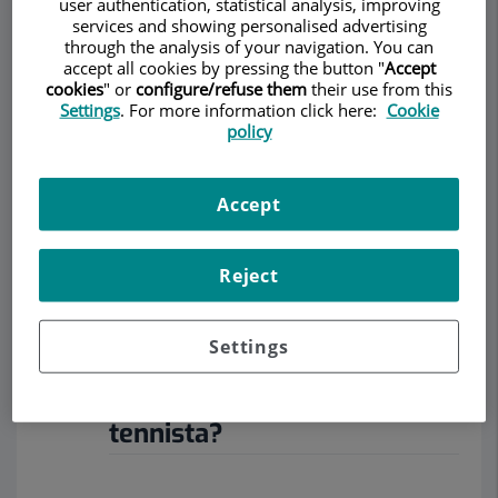
user authentication, statistical analysis, improving
REUMATOLOGIA
services and showing personalised advertising
through the analysis of your navigation. You can
accept all cookies by pressing the button "
Accept
cookies
" or
configure/refuse them
their use from this
Settings
. For more information click here:
Cookie
policy
Demanar Cita
Descripció
Serveis
Equip
Contacte
Dades d'interès
Accept
Horari
Reject
Settings
Què és i com es tracta
l'epicondilitis o el colze de
tennista?