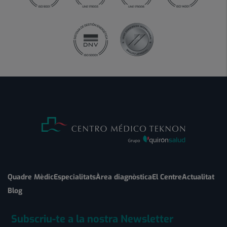
Quadre Mèdic
Especialitats
Àrea diagnòstica
El Centre
Actualitat
Blog
Subscriu-te a la nostra Newsletter