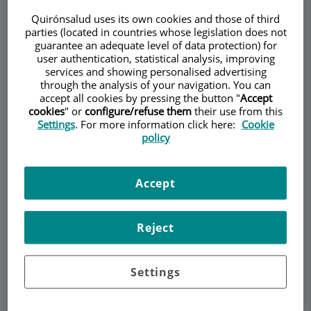
REUMATOLOGIA
Quirónsalud uses its own cookies and those of third
parties (located in countries whose legislation does not
guarantee an adequate level of data protection) for
user authentication, statistical analysis, improving
services and showing personalised advertising
Demanar Cita
through the analysis of your navigation. You can
accept all cookies by pressing the button "
Accept
cookies
" or
configure/refuse them
their use from this
Descripció
Serveis
Equip
Contacte
Dades d'interès
Settings
. For more information click here:
Cookie
policy
Horari
Accept
Hèrnia discal lumbar:
Reject
Quines són les causes, el
diagnòstic i el tractament?
Settings