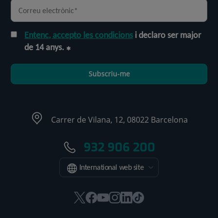
Entenc, accepto les condicions
i declaro ser major
de 14 anys.
Subscriu-me
Carrer de Vilana, 12, 08022 Barcelona
932 906 200
International web site
Aquest
Aquest
Aquest
Aquest
Aquest
Enllaç
enllaç
enllaç
enllaç
enllaç
enllaç
a