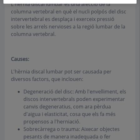
L'hèrnia discal lumbar és una afecció de la
columna vertebral en què el nucli polpós del disc
intervertebral es desplaça i exerceix pressió
sobre les arrels nervioses a la regió lumbar de la
columna vertebral.
Causes:
L'hèrnia discal lumbar pot ser causada per
diversos factors, que inclouen:
Degeneració del disc: Amb l'envelliment, els
discos intervertebrals poden experimentar
canvis degeneratius, com ara pèrdua
d'aigua i elasticitat, cosa que els fa més
propensos a l'herniació.
Sobrecàrrega o trauma: Aixecar objectes
pesants de manera inadequada o fer