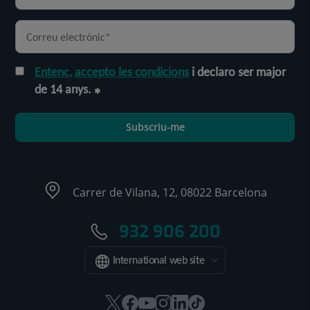
Entenc, accepto les condicions
i declaro ser major
de 14 anys.
Subscriu-me
Carrer de Vilana, 12, 08022 Barcelona
932 906 200
International web site
Aquest
Aquest
Aquest
Aquest
Aquest
Enllaç