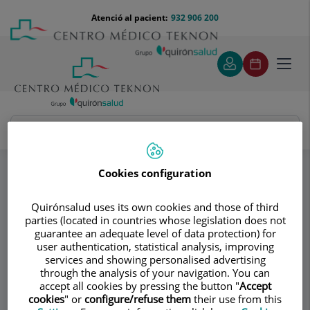
Saltar al contingut
Saltar
Menú
Atenció al pacient:
932 906 200
Select
al
teléfono
d'idi
contingut
cabecera
Toggl
navig
Dr. Francisco Castro Domínguez
Especialitats
Preguntes Freqüents
Cookies configuration
Dolor de genoll: poden ser els meniscs?
Quirónsalud uses its own cookies and those of third
parties (located in countries whose legislation does not
Consultori
guarantee an adequate level of data protection) for
user authentication, statistical analysis, improving
Dr. Francisco Castro
services and showing personalised advertising
through the analysis of your navigation. You can
Domínguez
accept all cookies by pressing the button "
Accept
cookies
" or
configure/refuse them
their use from this
REUMATOLOGIA