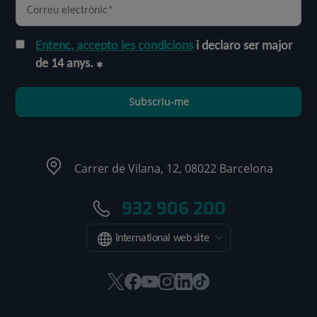
Entenc, accepto les condicions
i declaro ser major
de 14 anys.
Subscriu-me
Carrer de Vilana, 12, 08022 Barcelona
932 906 200
International web site
Aquest
Aquest
Aquest
Aquest
Aquest
Enllaç
enllaç
enllaç
enllaç
enllaç
enllaç
a
s'obrirà
s'obrirà
s'obrirà
s'obrirà
s'obrirà
una