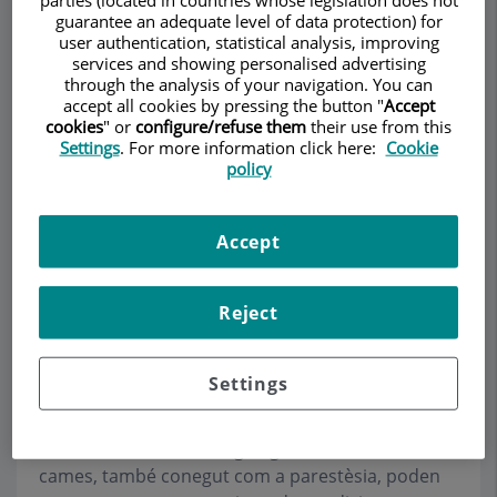
parties (located in countries whose legislation does not
guarantee an adequate level of data protection) for
user authentication, statistical analysis, improving
services and showing personalised advertising
through the analysis of your navigation. You can
accept all cookies by pressing the button "
Accept
Demanar Cita
cookies
" or
configure/refuse them
their use from this
Settings
. For more information click here:
Cookie
policy
Descripció
Serveis
Equip
Contacte
Dades d'interès
Horari
Accept
Reject
Causes d'entumiment i
formigueig a mans o cames
Settings
L'entumiment i el formigueig a les mans o les
cames, també conegut com a parestèsia, poden