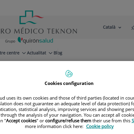
Català
Selector
Llenguatge
d'idioma
Actiu
tre centre
Actualitat
Blog
Patologies
Síndrome d'Ehlers-Danlos
Cookies configuration
d uses its own cookies and those of third parties (located in co
slation does not guarantee an adequate level of data protection) f
stro Domínguez
tication, statistical analysis, improving services and showing per
 through the analysis of your navigation. You can accept all cooki
n "
Accept cookies
" or
configure/refuse them
their use from this
S
more information click here:
Cookie policy