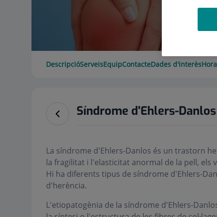
Descripció
Serveis
Equip
Contacte
Dades d'interès
Hora
Síndrome d'Ehlers-Danlos
La síndrome d'Ehlers-Danlos és un trastorn here
la fragilitat i l'elasticitat anormal de la pell, els
Hi ha diferents tipus de síndrome d'Ehlers-Da
d'herència.
L'etiopatogènia de la síndrome d'Ehlers-Danl
la síntesi o l'estructura de les fibres de col·