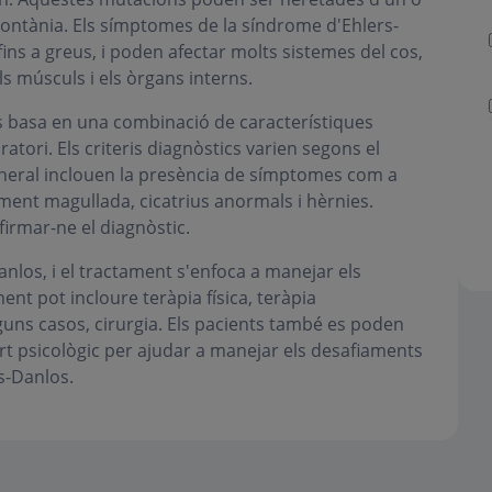
ontània. Els símptomes de la síndrome d'Ehlers-
ins a greus, i poden afectar molts sistemes del cos,
 els músculs i els òrgans interns.
es basa en una combinació de característiques
atori. Els criteris diagnòstics varien segons el
eneral inclouen la presència de símptomes com a
cilment magullada, cicatrius anormals i hèrnies.
firmar-ne el diagnòstic.
nlos, i el tractament s'enfoca a manejar els
nt pot incloure teràpia física, teràpia
guns casos, cirurgia. Els pacients també es poden
ort psicològic per ajudar a manejar els desafiaments
s-Danlos.