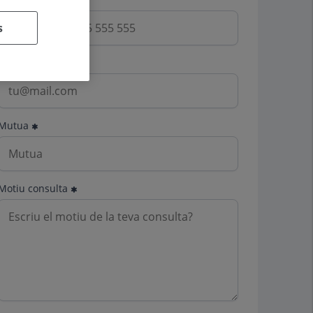
s
Email
Mutua
Motiu consulta