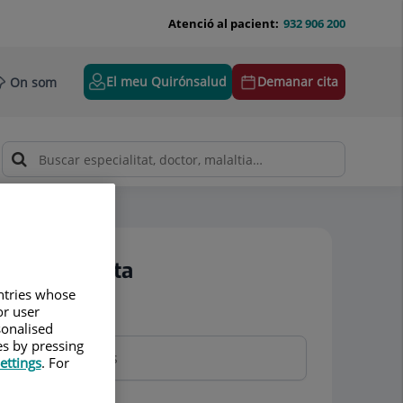
Atenció al pacient:
932 906 200
El meu Quirónsalud
Demanar cita
On som
Demanar cita
untries whose
or user
Nom i cognoms
sonalised
es by pressing
ettings
. For
Telèfon