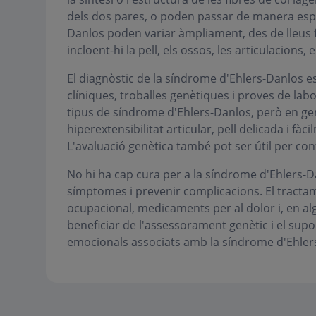
dels dos pares, o poden passar de manera esp
Danlos poden variar àmpliament, des de lleus f
incloent-hi la pell, els ossos, les articulacions,
El diagnòstic de la síndrome d'Ehlers-Danlos 
clíniques, troballes genètiques i proves de labor
tipus de síndrome d'Ehlers-Danlos, però en g
hiperextensibilitat articular, pell delicada i fà
L'avaluació genètica també pot ser útil per con
No hi ha cap cura per a la síndrome d'Ehlers-Da
símptomes i prevenir complicacions. El tractame
ocupacional, medicaments per al dolor i, en al
beneficiar de l'assessorament genètic i el sup
emocionals associats amb la síndrome d'Ehler