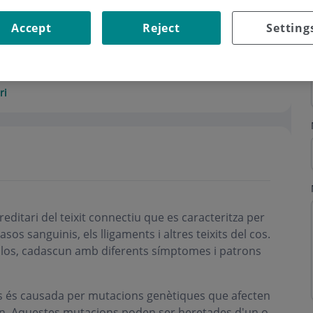
Accept
Reject
Setting
ri
ditari del teixit connectiu que es caracteritza per
 vasos sanguinis, els lligaments i altres teixits del cos.
nlos, cadascun amb diferents símptomes i patrons
os és causada per mutacions genètiques que afecten
lagen. Aquestes mutacions poden ser heretades d'un o