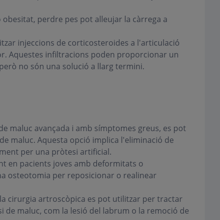
 obesitat, perdre pes pot alleujar la càrrega a
tzar injeccions de corticosteroides a l'articulació
lor. Aquestes infiltracions poden proporcionar un
erò no són una solució a llarg termini.
 de maluc avançada i amb símptomes greus, es pot
de maluc. Aquesta opció implica l'eliminació de
ment per una pròtesi artificial.
nt en pacients joves amb deformitats o
na osteotomia per reposicionar o realinear
la cirurgia artroscòpica es pot utilitzar per tractar
i de maluc, com la lesió del labrum o la remoció de