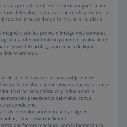
sos, es pot utilitzar la ressonància magnètica per
 tous del maluc, com el cartílag i els lligaments. La
 sobre el grau de dany a l'articulació i ajudar a
essò magnètic són les proves d'imatge més comunes
'ecografia també pot tenir un paper en l'avaluació de
ar el gruix del cartílag, la presència de líquid
a dels teixits tous.
assificació es basa en la causa subjacent de
refereix a la malaltia degenerativa que passa a causa
'edat. L'artrosi secundària es produeix com a
s estructurals preexistents del maluc, com a
altres condicions.
artrosi de maluc poden presentar signes i
m inflor, calor i envermelliment.
teritza per factors mecànics, com la biomecànica