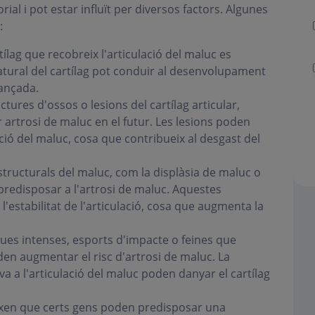
rial i pot estar influït per diversos factors. Algunes
:
tílag que recobreix l'articulació del maluc es
tural del cartílag pot conduir al desenvolupament
ançada.
tures d'ossos o lesions del cartílag articular,
artrosi de maluc en el futur. Les lesions poden
lació del maluc, cosa que contribueix al desgast del
ructurals del maluc, com la displàsia de maluc o
predisposar a l'artrosi de maluc. Aquestes
l'estabilitat de l'articulació, cosa que augmenta la
iques intenses, esports d'impacte o feines que
en augmentar el risc d'artrosi de maluc. La
va a l'articulació del maluc poden danyar el cartílag
xen que certs gens poden predisposar una