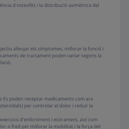
ència d'osteofits i la distribució asimètrica del
ectiu alleujar els símptomes, millorar la funció i
nfocaments de tractament poden variar segons la
lació.
:
Es poden receptar medicaments com ara
teroïdals) per controlar el dolor i reduir la
 exercicis d'enfortiment i estirament, així com
r o fred per millorar la mobilitat i la força del