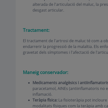
alterada de l'articulació del maluc, la pres
desgast articular.
Tractament:
El tractament de l'artrosi de maluc té com a obj
endarrerir la progressió de la malaltia. Els e
gravetat dels símptomes i l'afectació de l'articu
Maneig conservador:
Medicaments analgèsics i antiinflamatoris
paracetamol, AINEs (antiinflamatoris no es
inflamació.
Teràpia física:
La fisioteràpia pot incloure
modalitats físiques com la teràpia amb calo