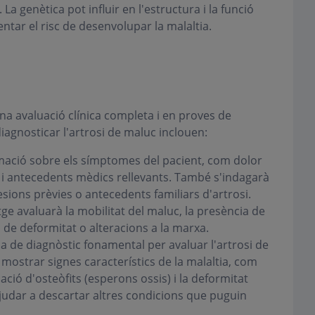
a genètica pot influir en l'estructura i la funció
entar el risc de desenvolupar la malaltia.
una avaluació clínica completa i en proves de
iagnosticar l'artrosi de maluc inclouen:
mació sobre els símptomes del pacient, com dolor
t i antecedents mèdics rellevants. També s'indagarà
esions prèvies o antecedents familiars d'artrosi.
ge avaluarà la mobilitat del maluc, la presència de
es de deformitat o alteracions a la marxa.
a de diagnòstic fonamental per avaluar l'artrosi de
ostrar signes característics de la malaltia, com
mació d'osteòfits (esperons ossis) i la deformitat
judar a descartar altres condicions que puguin