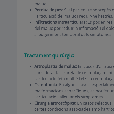
maluc.
Pèrdua de pes:
Si el pacient té sobrepès o
l'articulació del maluc i reduir-ne l'estrès.
Infiltracions intraarticulars:
Es poden reali
del maluc per reduir la inflamació i el do
alleugeriment temporal dels símptomes, p
Tractament quirúrgic:
Artroplàstia de maluc:
En casos d'artrosi
considerar la cirurgia de reemplaçament 
l'articulació feta malbé i el seu reemplaça
Osteotomia:
En alguns casos, especialme
malformacions específiques, es pot fer u
l'articulació i alleujar els símptomes.
Cirurgia artroscòpica:
En casos selectius, 
certes condicions associades amb l'artros