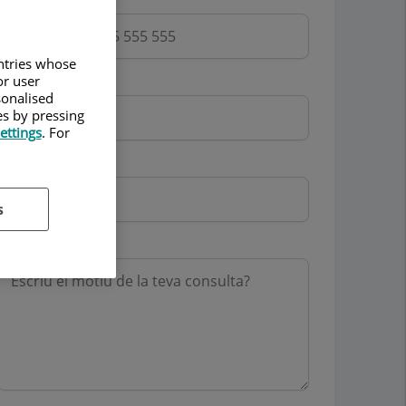
untries whose
or user
Email
sonalised
es by pressing
ettings
. For
Mutua
s
Motiu consulta