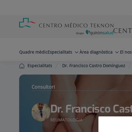
Saltar al contingut
Saltar
Menú
al
teléfono
contingut
cabecera
menuPrincipal
Quadre mèdic
Especialitats
Àrea diagnòstica
El nos
Dr. Francisco Castro Domínguez
Especialitats
Consultori
Dr. Francisco Ca
REUMATOLOGIA