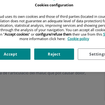
Cookies configuration
d uses its own cookies and those of third parties (located in co
slation does not guarantee an adequate level of data protection) f
tication, statistical analysis, improving services and showing per
 through the analysis of your navigation. You can accept all cooki
ri
n "
Accept cookies
" or
configure/refuse them
their use from this
S
more information click here:
Cookie policy
Accept
Reject
Setting
 de l'articulació del maluc que pot causar dolor,