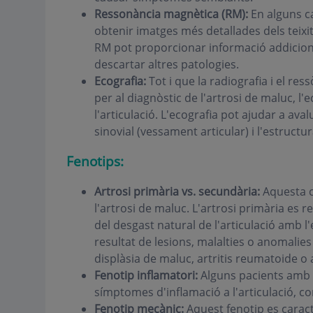
Ressonància magnètica (RM):
En alguns ca
obtenir imatges més detallades dels teixits
RM pot proporcionar informació addicional
descartar altres patologies.
Ecografia:
Tot i que la radiografia i el r
per al diagnòstic de l'artrosi de maluc, l
l'articulació. L'ecografia pot ajudar a avalu
sinovial (vessament articular) i l'estructur
Fenotips:
Artrosi primària vs. secundària:
Aquesta cl
l'artrosi de maluc. L'artrosi primària es 
del desgast natural de l'articulació amb l
resultat de lesions, malalties o anomalie
displàsia de maluc, artritis reumatoide o 
Fenotip inflamatori:
Alguns pacients amb 
símptomes d'inflamació a l'articulació, co
Fenotip mecànic:
Aquest fenotip es carac