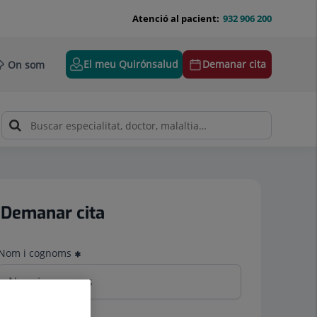
Atenció al pacient:
932 906 200
El meu Quirónsalud
Demanar cita
On som
Demanar cita
Nom i cognoms
Telèfon