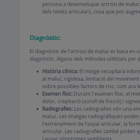
persona a desenvolupar artrosi de maluc. L
dels teixits articulars, cosa que pot augm
Diagnòstic:
El diagnòstic de l'artrosi de maluc es basa en 
diagnòstic. Alguns dels mètodes utilitzats per d
Història clínica:
El metge recopilarà infor
al maluc, rigidesa, limitació del movimen
sobre possibles factors de risc, com ara l
Examen físic:
Durant l'examen físic, el met
dolor, crepitació (soroll de fricció) i sign
Radiografies:
Les radiografies són una ein
maluc. Les imatges radiogràfiques poden m
l'estrenyiment de l'espai articular, la for
articular. Les radiografies també poden a
causar símptomes semblants.