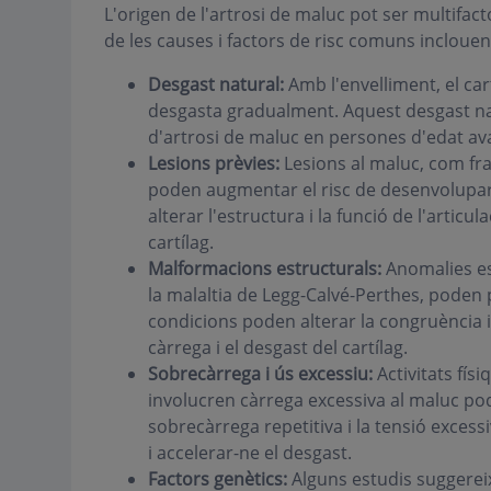
L'origen de l'artrosi de maluc pot ser multifacto
de les causes i factors de risc comuns inclouen
Desgast natural:
Amb l'envelliment, el car
desgasta gradualment. Aquest desgast na
d'artrosi de maluc en persones d'edat av
Lesions prèvies:
Lesions al maluc, com frac
poden augmentar el risc de desenvolupar 
alterar l'estructura i la funció de l'articu
cartílag.
Malformacions estructurals:
Anomalies est
la malaltia de Legg-Calvé-Perthes, poden 
condicions poden alterar la congruència i 
càrrega i el desgast del cartílag.
Sobrecàrrega i ús excessiu:
Activitats fís
involucren càrrega excessiva al maluc pod
sobrecàrrega repetitiva i la tensió excessi
i accelerar-ne el desgast.
Factors genètics:
Alguns estudis suggerei