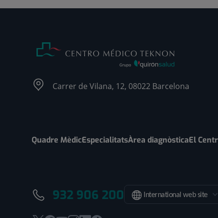
Carrer de Vilana, 12, 08022 Barcelona
Quadre Mèdic
Especialitats
Àrea diagnòstica
El Cent
932 906 200
International web site