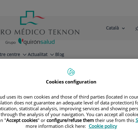
Català
Selector
Llenguatge
d'idioma
Actiu
tre centre
Actualitat
Blog
Cookies configuration
d uses its own cookies and those of third parties (located in co
slation does not guarantee an adequate level of data protection) f
tication, statistical analysis, improving services and showing per
uita
 through the analysis of your navigation. You can accept all cooki
n "
Accept cookies
" or
configure/refuse them
their use from this
S
more information click here:
Cookie policy