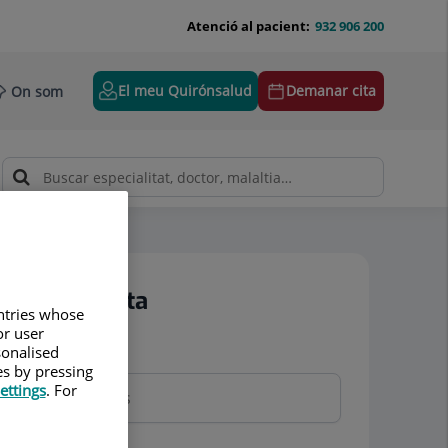
Atenció al pacient:
932 906 200
El meu Quirónsalud
Demanar cita
On som
Demanar cita
untries whose
or user
sonalised
Nom i cognoms
es by pressing
ettings
. For
Telèfon