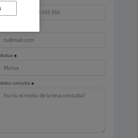
s
Email
Mutua
Motiu consulta