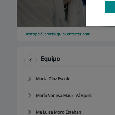
Descripció
Serveis
Equip
Contacte
Horari
Equipo
Marta Díaz Escofet
María Vanesa Mauri Vázquez
Ma Luisa Moro Esteban