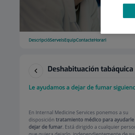
Descripció
Serveis
Equip
Contacte
Horari
Deshabituación tabáquica
Le ayudamos a dejar de fumar siguiendo
En Internal Medicine Services ponemos a su
disposición
tratamiento médico para ayudarle
dejar de fumar
. Está dirigido a cualquier pers
que quiera dejarlo, independientemente de su