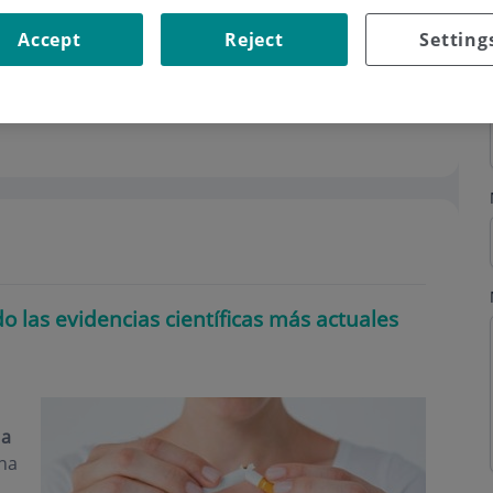
Accept
Reject
Setting
 las evidencias científicas más actuales
 a
ona