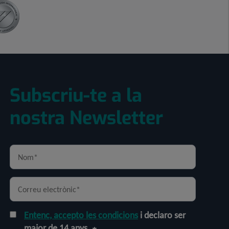
Subscriu-te a la
nostra Newsletter
Entenc, accepto les condicions
i declaro ser
major de 14 anys.