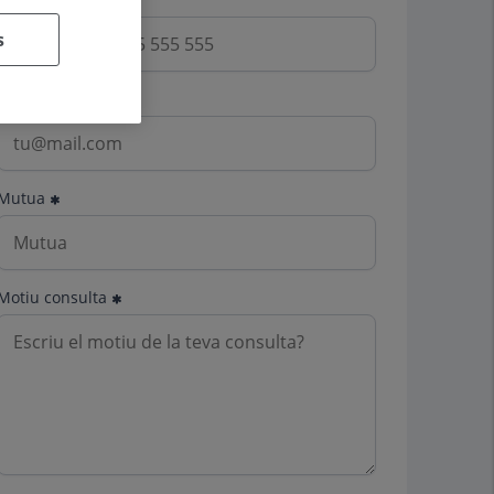
s
Email
Mutua
Motiu consulta