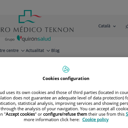
Català
Selector
Llenguatge
d'idioma
Actiu
tre centre
Actualitat
Blog
tuación tabáquica
Cookies configuration
d uses its own cookies and those of third parties (located in co
slation does not guarantee an adequate level of data protection) f
uita
tication, statistical analysis, improving services and showing per
 through the analysis of your navigation. You can accept all cooki
n "
Accept cookies
" or
configure/refuse them
their use from this
S
more information click here:
Cookie policy