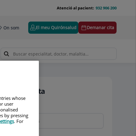
Atenció al pacient:
932 906 200
El meu Quirónsalud
Demanar cita
On som
Demanar cita
untries whose
or user
Nom i cognoms
sonalised
es by pressing
ettings
. For
Telèfon