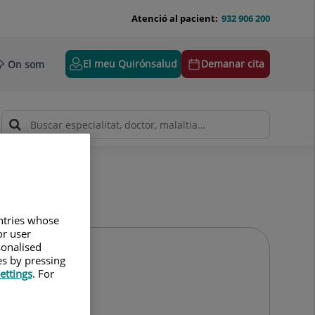
Atenció al pacient:
932 906 200
El meu Quirónsalud
Demanar cita
On som
untries whose
or user
sonalised
es by pressing
ettings
. For