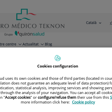
Català
Selector
Llenguatge
d'idioma
Actiu
tre centre
Actualitat
Blog
Cookies configuration
d uses its own cookies and those of third parties (located in co
slation does not guarantee an adequate level of data protection) f
tication, statistical analysis, improving services and showing per
 through the analysis of your navigation. You can accept all cooki
n "
Accept cookies
" or
configure/refuse them
their use from this
S
more information click here:
Cookie policy
Francisco Javier
Guell Peris