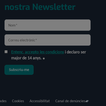
nostra Newsletter
Entenc, accepto les condicions
i declaro ser
major de 14 anys.
Subscriu-me
dades
Cookies
Accessibilitat
Canal de denúncies