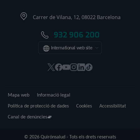
Carrer de Vilana, 12, 08022 Barcelona
932 906 200
International web site
Aquest
Aquest
Aquest
Aquest
Aquest
Enllaç
enllaç
enllaç
enllaç
enllaç
enllaç
a
s'obrirà
s'obrirà
s'obrirà
s'obrirà
s'obrirà
una
en
en
en
en
en
aplicació
Mapa web
Informació legal
una
una
una
una
una
externa.
finestra
finestra
finestra
finestra
finestra
Política de protecció de dades
Cookies
Accessibilitat
nova.
nova.
nova.
nova.
nova.
Canal de denúncies
© 2026 Quirónsalud - Tots els drets reservats