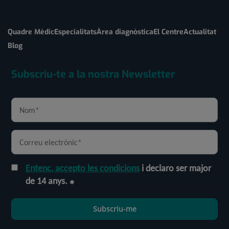
Quadre Mèdic
Especialitats
Àrea diagnòstica
El Centre
Actualitat
Blog
Subscriu-te a la nostra Newsletter
Entenc, accepto les condicions
i declaro ser major
de 14 anys.
Subscriu-me