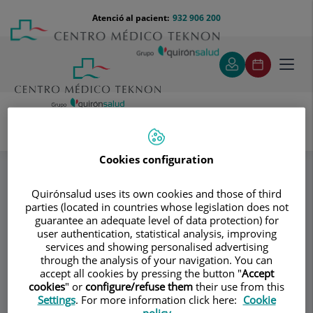
Saltar al contingut
Saltar
Menú
Atenció al pacient:
932 906 200
Select
al
teléfono
d'idi
contingut
cabecera
Toggl
navig
IMS BCN - Dr. Anguita
Especialitats
Cookies configuration
Detección preclínica de la enfermedad de Alzheimer
Quirónsalud uses its own cookies and those of third
parties (located in countries whose legislation does not
Consultori
guarantee an adequate level of data protection) for
user authentication, statistical analysis, improving
IMS BCN - Dr.
services and showing personalised advertising
through the analysis of your navigation. You can
Anguita
accept all cookies by pressing the button "
Accept
cookies
" or
configure/refuse them
their use from this
MEDICINA INTERNA
Settings
. For more information click here:
Cookie
policy