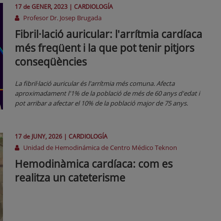
17 de
GENER
, 2023 |
CARDIOLOGÍA
Profesor Dr. Josep Brugada
Fibril·lació auricular: l'arrítmia cardíaca
més freqüent i la que pot tenir pitjors
conseqüències
La fibril·lació auricular és l'arrítmia més comuna. Afecta
aproximadament l'1% de la població de més de 60 anys d'edat i
pot arribar a afectar el 10% de la població major de 75 anys.
17 de
JUNY
, 2026 |
CARDIOLOGÍA
Unidad de Hemodinámica de Centro Médico Teknon
Hemodinàmica cardíaca: com es
realitza un cateterisme