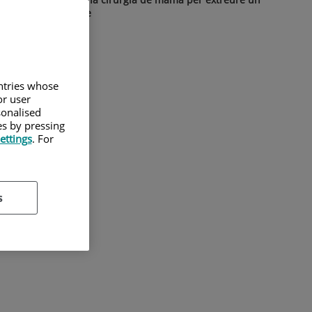
nòdul no palpable
untries whose
or user
sonalised
es by pressing
ettings
. For
s