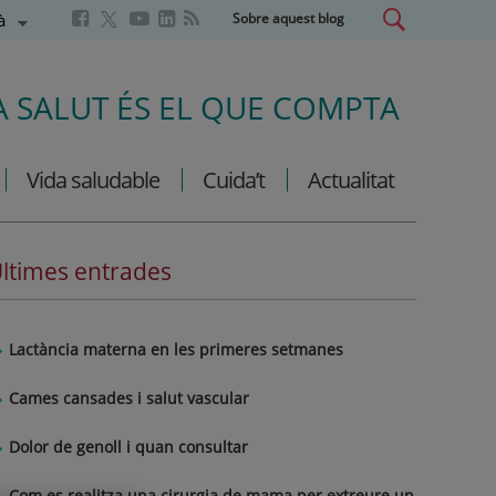
Aquest
Aquest
Aquest
guatge
Selector
à
Sobre aquest blog
Aquest
enllaç
enllaç
enllaç
d'idioma
enllaç
s'obrirà
s'obrirà
s'obrirà
s'obrirà
en
en
en
en
A SALUT ÉS EL QUE COMPTA
una
una
una
una
finestra
finestra
finestra
finestra
nova.
nova.
nova.
nova.
Vida saludable
Cuida’t
Actualitat
ltimes entrades
Lactància materna en les primeres setmanes
Cames cansades i salut vascular
Dolor de genoll i quan consultar
Com es realitza una cirurgia de mama per extreure un