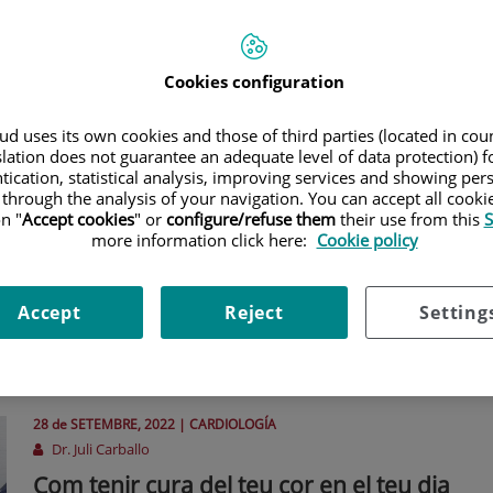
creixement i compensar una sèrie de canvis que es produeixen
durant aquesta condició natural.
Cookies configuration
d uses its own cookies and those of third parties (located in co
17 de
JULIOL
, 2024 |
CARDIOLOGÍA
slation does not guarantee an adequate level of data protection) f
Dra. Antonela Costa Varsi
tication, statistical analysis, improving services and showing per
Com protegir el teu cor a l'estiu?
 through the analysis of your navigation. You can accept all cooki
n "
Accept cookies
" or
configure/refuse them
their use from this
S
Quatre vies per a aconseguir-ho
more information click here:
Cookie policy
L'estiu porta amb si temperatures elevades que poden ser
perilloses per a tots, especialment per als qui tenen problemes
Accept
Reject
Setting
de salut cardiovascular. Avui t'explico 4 vies per a cuidar de la
teva salut cardiovascular aquest estiu.
28 de
SETEMBRE
, 2022 |
CARDIOLOGÍA
Dr. Juli Carballo
Com tenir cura del teu cor en el teu dia