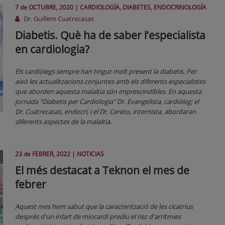
7 de
OCTUBRE
, 2020 |
CARDIOLOGÍA, DIABETES, ENDOCRINOLOGÍA
Dr. Guillem Cuatrecasas
Diabetis. Què ha de saber l’especialista
en cardiologia?
Els cardiòlegs sempre han tingut molt present la diabetis. Per
això les actualitzacions conjuntes amb els diferents especialistes
que aborden aquesta malaltia són imprescindibles. En aquesta
jornada "Diabetis per Cardiologia" Dr. Evangelista, cardiòleg; el
Dr. Cuatrecasas, endocrí, i el Dr. Cereto, internista, abordaran
diferents aspectes de la malaltia.
23 de
FEBRER
, 2022 |
NOTICIAS
El més destacat a Teknon el mes de
febrer
Aquest mes hem sabut que la caracterització de les cicatrius
després d'un infart de miocardi prediu el risc d'arrítmies