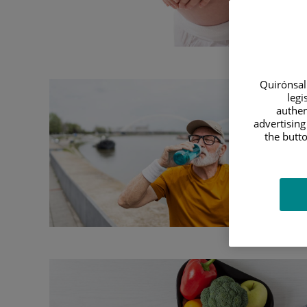
Quirónsalu
legi
authen
advertising
the butto