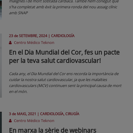
malignes i de mort sobtada cardíaca. També hem conegut que
s'ha completat amb èxit la primera ronda del nou assaig clínic
amb SNAP
23 de
SETEMBRE
, 2024 |
CARDIOLOGÍA
Centro Médico Teknon
En el Dia Mundial del Cor, fes un pacte
per la teva salut cardiovascular!
Cada any, el Dia Mundial del Cor ens recorda la importància de
cuidar la nostra salut cardiovascular, ja que les malalties
cardiovasculars (MCV) continuen sent la principal causa de mort
en el món.
3 de
MAIG
, 2021 |
CARDIOLOGÍA, CIRUGÍA
Centro Médico Teknon
En marxa la sèrie de webinars