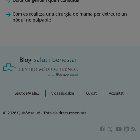
Dolor de genoll i quan consultar
Com es realitza una cirurgia de mama per extreure un
nòdul no palpable
Blog
salut i benestar
Salut de l’A a la Z
Vida saludable
Cuida’t
Actualitat
© 2026 Quirónsalud - Tots els drets reservats
Aquest
Aquest
Aque
Aquest
enllaç
enllaç
enlla
enllaç