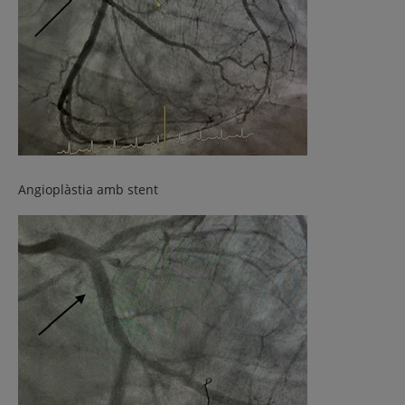
Angioplàstia amb stent