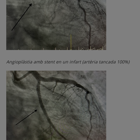
Angioplàstia amb stent en un infart (artèria tancada 100%)