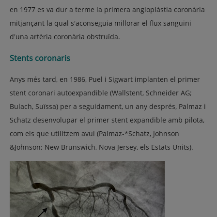
en 1977 es va dur a terme la primera angioplàstia coronària
mitjançant la qual s'aconseguia millorar el flux sanguini
d'una artèria coronària obstruïda.
Stents coronaris
Anys més tard, en 1986, Puel i Sigwart implanten el primer
stent coronari autoexpandible (Wallstent, Schneider AG;
Bulach, Suïssa) per a seguidament, un any després, Palmaz i
Schatz desenvolupar el primer stent expandible amb pilota,
com els que utilitzem avui (Palmaz-*Schatz, Johnson
&Johnson; New Brunswich, Nova Jersey, els Estats Units).