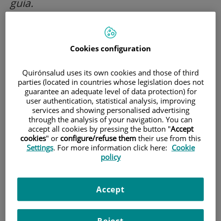
guia.
Cookies configuration
Quirónsalud uses its own cookies and those of third
parties (located in countries whose legislation does not
guarantee an adequate level of data protection) for
user authentication, statistical analysis, improving
services and showing personalised advertising
through the analysis of your navigation. You can
accept all cookies by pressing the button "
Accept
cookies
" or
configure/refuse them
their use from this
Settings
. For more information click here:
Cookie
policy
S'acosta el Dia Internacional de la Radiologia, el 8 de
novembre, i és just i adequat que la Cardiologia
Intervencionista reti homenatge a aquesta imprescindible
Accept
companya de viatge que sempre ens guia: la Radiologia. La
veritat és que hem aconseguit coses molt grans junts: des
Reject