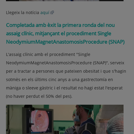
Llegeix la notícia
aquí
Completada amb èxit la primera ronda del nou
assaig clínic, mitjançant el procediment Single
Neodymium
Magnet
Anastomosis
Procedure
(
SNAP)
L'assaig clínic amb el procediment "Single
Neodymium
Magnet
Anastomosis
Procedure
(
SNAP)"
, serveix
per a tractar a persones que pateixen obesitat i que s'hagin
sotmès en els últims cinc anys a una
gastrectomía
en
màniga o
sleeve
gàstric i el resultat no hagi estat l'esperat
(no haver perdut el 50% del pes).