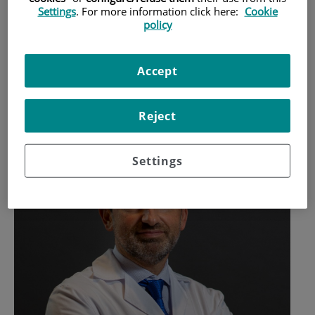
de miocardi prediu el risc d'arrítmies malignes i de
Settings
. For more information click here:
Cookie
policy
mort sobtada cardíaca
Un estudi liderat pel Dr. Antonio
Berruezo
demostra que la
Accept
massa de canals de cèl·lules supervivents en la cicatriu és el
paràmetre que millor s'associa amb l'aparició d'arrítmies
Reject
malignes.
Settings