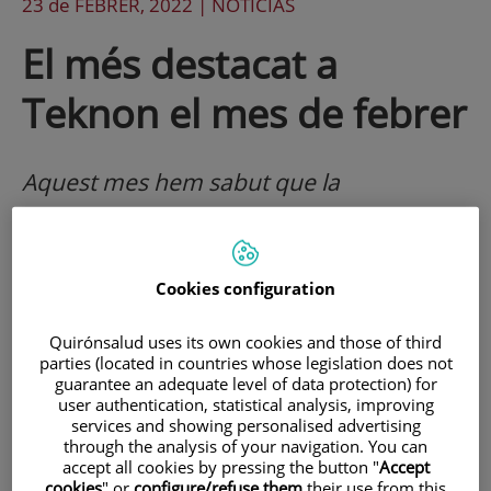
23 de
FEBRER
, 2022 |
NOTICIAS
El més destacat a
Teknon el mes de febrer
Aquest mes hem sabut que la
caracterització de les cicatrius després
d'un infart de miocardi prediu el risc
d'arrítmies malignes i de mort sobtada
Cookies configuration
cardíaca. També hem conegut que s'ha
Quirónsalud uses its own cookies and those of third
completat amb èxit la primera ronda del
parties (located in countries whose legislation does not
guarantee an adequate level of data protection) for
nou assaig clínic amb SNAP
user authentication, statistical analysis, improving
services and showing personalised advertising
through the analysis of your navigation. You can
accept all cookies by pressing the button "
Accept
La caracterització de les cicatrius després d'un infart
cookies
" or
configure/refuse them
their use from this