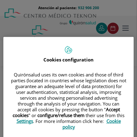
Saltar al contenido
Saltar
Menú
Atención al paciente:
932 906 200
Select
al
teléfono
de
contenido
cabecera
idiom
Toggl
navig
Cookies configuration
Pruebas diagnósticas
Tratamientos y Especialidades
Quirónsalud uses its own cookies and those of third
Diagnóstico por la imagen
parties (located in countries whose legislation does not
Tomografía Computarizada (TAC)
Neurorradiología
guarantee an adequate level of data protection) for
TC Cuello
user authentication, statistical analysis, improving
services and showing personalised advertising
through the analysis of your navigation. You can
TC Cuello
accept all cookies by pressing the button "
Accept
cookies
" or
configure/refuse them
their use from this
Prueba radiológica que
Settings
. For more information click here:
Cookie
policy
consiste en obtener
imágenes del cuello de alta