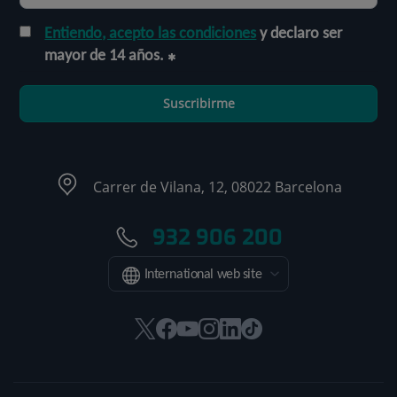
Entiendo, acepto las condiciones
y declaro ser
mayor de 14 años.
Suscribirme
Carrer de Vilana, 12, 08022 Barcelona
932 906 200
International web site
Este
Este
Este
Este
Este
Enlace
enlace
enlace
enlace
enlace
enlace
a
se
se
se
se
se
una
abrirá
abrirá
abrirá
abrirá
abrirá
aplicación