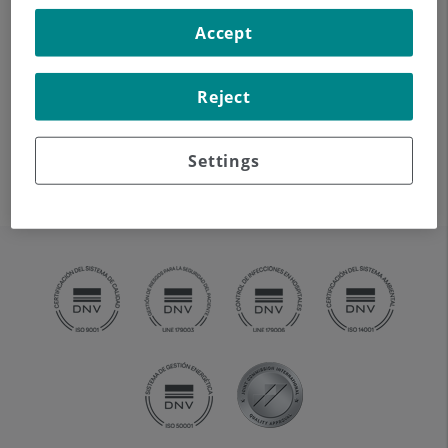
definición anatómica
Accept
mediante el empleo de un
equipo de TC (Tomografía
Computarizada).
Reject
Indicaciones: estudio de
tiroides, control de tumores
Settings
tratados, estudio de ganglios, infecciones y abscesos.