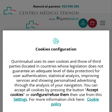
Saltar al contingut
Saltar
Menú
Atenció al pacient:
932 906 200
Select
al
teléfono
d'idi
contingut
cabecera
Toggl
navig
Cookies configuration
Proves diagnòstiques
Tractaments i especialitats
Diagnòstic per la Imatge
Quirónsalud uses its own cookies and those of third
Tomografia Computaritzada Multidetector
parties (located in countries whose legislation does not
Neurorradiologia
TC Coll
guarantee an adequate level of data protection) for
user authentication, statistical analysis, improving
TC Coll
services and showing personalised advertising
through the analysis of your navigation. You can
accept all cookies by pressing the button "
Accept
Prova radiològica que
cookies
" or
configure/refuse them
their use from this
consisteix en obtenir
Settings
. For more information click here:
Cookie
policy
imatges del coll d'alta
definició anatòmica,