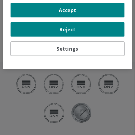
mitjançant l'ús d'un equip de
Accept
TC (Tomografia
Computeritzada).
Reject
Indicacions: estudi de la
tiroide, control de tumors
tractats, estudi de ganglis, infeccions i abscessos
.
Settings