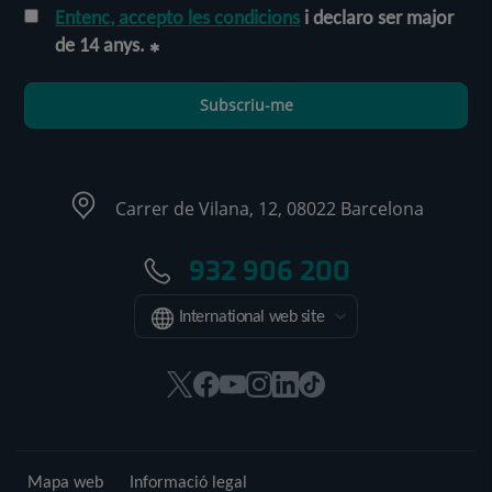
Entenc, accepto les condicions
i declaro ser major
de 14 anys.
Subscriu-me
Carrer de Vilana, 12, 08022 Barcelona
932 906 200
International web site
Aquest
Aquest
Aquest
Aquest
Aquest
Enllaç
enllaç
enllaç
enllaç
enllaç
enllaç
a
s'obrirà
s'obrirà
s'obrirà
s'obrirà
s'obrirà
una
en
en
en
en
en
aplicació
Mapa web
Informació legal
una
una
una
una
una
externa.