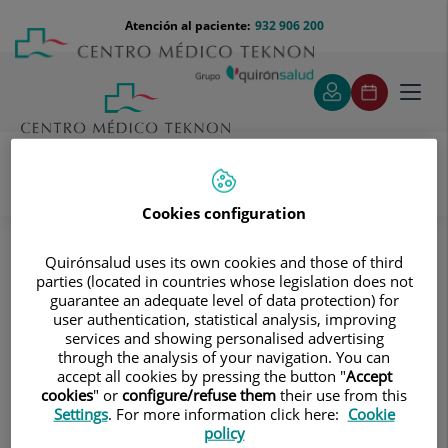
Saltar al contenido
Saltar
Menú
Atención al paciente:
932 906 200
Select
al
teléfono
de
contenido
cabecera
idiom
Toggl
navig
Cookies configuration
Pruebas diagnósticas
Tratamientos y Especialidades
Diagnóstico por la imagen
Quirónsalud uses its own cookies and those of third
Tomografía Computarizada (TAC)
parties (located in countries whose legislation does not
guarantee an adequate level of data protection) for
Estudios Vasculares
Angio-TC Aorto-ilíaco
user authentication, statistical analysis, improving
services and showing personalised advertising
Angio-TC Aorto-ilíaco
through the analysis of your navigation. You can
accept all cookies by pressing the button "
Accept
Prueba diagnóstica no
cookies
" or
configure/refuse them
their use from this
Settings
. For more information click here:
Cookie
invasiva que consiste en el
policy
estudio de las arterias ilíacas