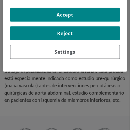
y la aorta abdominal
obteniendo imágenes de
Accept
alta definición anatómica
mediante el empleo de un
Reject
equipo de TC (Tomografía
Computarizada) y de
contraste yodado. La
Settings
calidad de las imágenes permite realizar
reconstrucciones en 2D y 3D gracias a estaciones de
trabajo especializadas en el estudio arterial. Esta prueba
está especialmente indicada como estudio pre-quirúrgico
(mapa vascular) antes de intervenciones percutáneas o
quirúrgicas de aorta abdominal, estudio complementario
en pacientes con isquemia de miembros inferiores, etc.