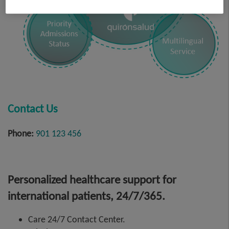
Contact Us
Phone:
901 123 456
Personalized healthcare support for
international patients, 24/7/365.
Care 24/7 Contact Center.