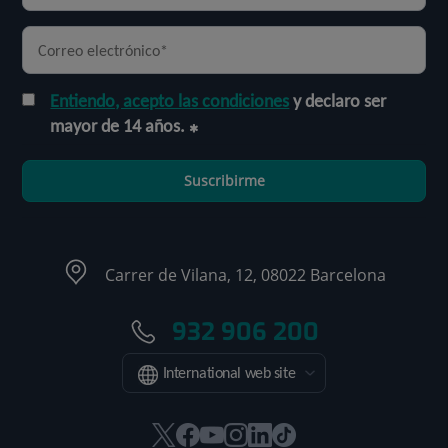
Entiendo, acepto las condiciones
y declaro ser
mayor de 14 años.
Suscribirme
Carrer de Vilana, 12, 08022 Barcelona
932 906 200
International web site
Este
Este
Este
Este
Este
Enlace