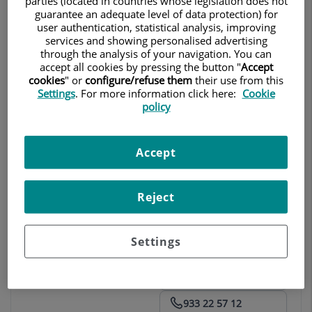
parties (located in countries whose legislation does not
guarantee an adequate level of data protection) for
Dra. Leila Catherine Onbargi
user authentication, statistical analysis, improving
Ginecología y Obstetricia
services and showing personalised advertising
through the analysis of your navigation. You can
accept all cookies by pressing the button "
Accept
Centro Médico Teknon
Ir al consultorio
93 393 31 61
cookies
" or
configure/refuse them
their use from this
Settings
. For more information click here:
Cookie
policy
Donagrup
D
Ginecología y Obstetricia
Reproducción Asistida
Accept
Centro Médico Teknon
630 76 55 58
Reject
(urgencias173)
93 393 31 41
(despacho 141)
Settings
Ir al consultorio
93 393 31 73
(despacho 173)
933 22 57 12