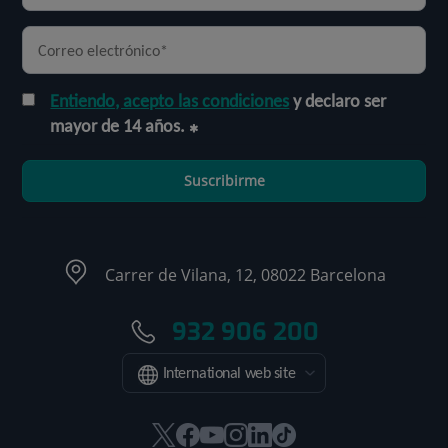
Entiendo, acepto las condiciones
y declaro ser
mayor de 14 años.
Suscribirme
Carrer de Vilana, 12, 08022 Barcelona
932 906 200
International web site
Este
Este
Este
Este
Este
Enlace