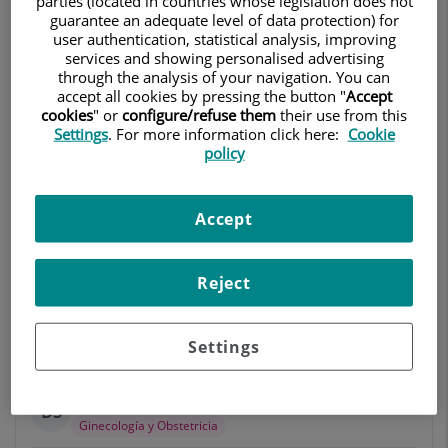
parties (located in countries whose legislation does not
guarantee an adequate level of data protection) for
Dra. Leila Catherine Onbargi
user authentication, statistical analysis, improving
Ginecología y Obstetricia
services and showing personalised advertising
through the analysis of your navigation. You can
accept all cookies by pressing the button "
Accept
Centro Médico Teknon
Ir al consultorio
93 393 31 61
cookies
" or
configure/refuse them
their use from this
Settings
. For more information click here:
Cookie
policy
Valdecasas & Cols
Ginecología y Obstetricia
Reproducción Asistida
Accept
Centro Médico Teknon
Urgencias 93 290
Reject
67 98
Ir al consultorio
93 290 64 29
Settings
Dr. Stefan Iliev Savchev
DS
Ginecología y Obstetricia